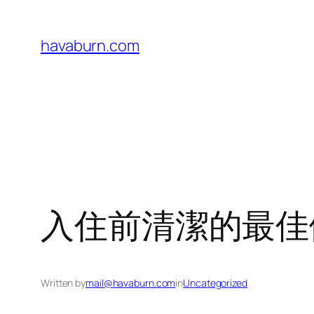
Skip
to
havaburn.com
content
入住前清潔的最佳
Written by
mail@havaburn.com
in
Uncategorized