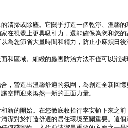
單的清掃或除塵。它關乎打造一個乾淨、溫馨的
的家在視覺上更具吸引力，還能確保為您和您的
可以為您節省大量時間和精力，防止小麻煩日後
表面和區域。細緻的蟲害防治方法不僅可以消滅
結合，營造出溫馨舒適的氛圍，為創造全新回憶
，讓空間迎來煥然一新的正面力量。
會和新的開始。在您徹底收拾行李安頓下來之前
前清潔對於打造舒適的居住環境至關重要。這個
的任何殘留物。入住前清潔最重要的方面之一是