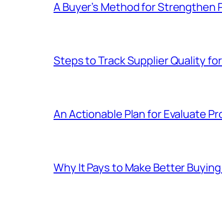
A Buyer’s Method for Strengthen 
Steps to Track Supplier Quality f
An Actionable Plan for Evaluate P
Why It Pays to Make Better Buying