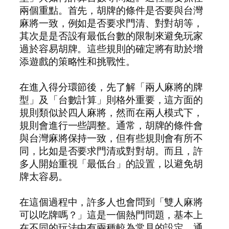
兩個重點。首先，胡牌的條件是否要與台灣
麻將一致，例如是否要求門清、對對胡等，
其次是是否設有最低台數的限制來避免玩家
過於容易胡牌。這些規則的確定將有助於增
添遊戲的策略性和挑戰性。
在進入得分環節後，先了解「兩人麻將的牌
型」及「台數計算」則格外重要，這方面的
規則類似於四人麻將，然而在兩人模式下，
規則會進行一些調整。通常，胡牌的條件會
與台灣麻將保持一致，但有些規則會有所不
同，比如是否要求門清或對對胡。而且，許
多人開始重視「最低台」的設置，以避免胡
牌太容易。
在這個過程中，許多人也會問到「雙人麻將
可以吃牌嗎？」這是一個熱門問題，基本上
在不同的玩法中有兩種較為常見的設定。通