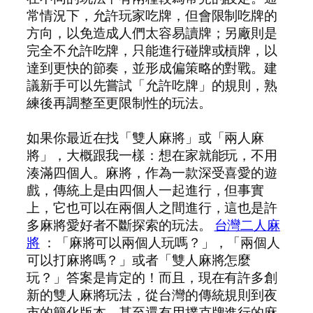
常情況下，允許玩家吃牌，但會限制吃牌的
方向，以免造成人們太容易讀牌；另廠則是
完全不允許吃牌，只能進行碰牌或槓牌，以
達到更快的節奏，並形成偏策略的對戰。建
議新手可以先嘗試「允許吃牌」的規則，熟
練後再調整至更限制性的玩法。
如果你最近在找「雙人麻將」或「兩人麻
將」，大概跟我一樣：想在家就能玩，不用
湊滿四個人。麻將，作為一款深受喜愛的遊
戲，傳統上是由四個人一起進行，但事實
上，它也可以在兩個人之間進行，這也是許
多麻將愛好者不斷探索的玩法。
台灣二人麻
將
：「麻將可以兩個人玩嗎？」，「兩個人
可以打麻將嗎？」或者「雙人麻將怎麼
玩？」答案是肯定的！而且，現在有許多創
新的雙人麻將玩法，從台灣的傳統規則到夜
市的簡化版本，甚至還有用撲克牌進行的麻