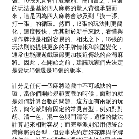
張、16張究竟有什麼差別。簡而言之，14張
的玩法是基於四人麻將的驚人背後承襲而
來，這是因為四人麻將會涉及到「摸一張、
打一張」的循環。然而，13張的玩法則更簡
化，速度較快，尤其對於新手來說，看懂與
操作牌池是相對容易的。相比之下，16張的
玩法則能提供更多的手牌情報和牌型變化，
通常也能讓遊戲環節更加接近傳統的台灣麻
將。因此，在開始之前，建議玩家們先決定
是要玩13張還是16張的版本。
計分是任何一個麻將遊戲中不可或缺的一
環，當你們開始規範實戰的時候，面對的就
是如何計算台數的問題。這方面有兩派的玩
法，簡化派則有固定的常見台型，例如對對
胡、清一色、混一色與門清等，這樣的做法
計算起來相對容易；而完整派則沿用傳統台
灣麻將的台型，但要事先約定好花牌與字牌