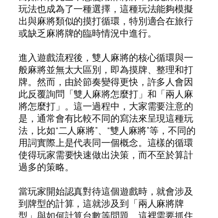
玩法也成為了一種選擇，這種玩法能夠模擬
出與麻將類似的摸打循環，特別適合在旅行
或缺乏麻將牌的臨時情況中進行。
進入遊戲流程後，雙人麻將的核心循環與一
般麻將並無太大區別，即為摸牌、整理和打
牌。然而，由於節奏變得更快，許多人會因
此反覆詢問「雙人麻將怎麼打」和「兩人麻
將怎麼打」。這一過程中，大家需要注意的
是，通常會有比較不同的寫法來呈現這種玩
法，比如“二人麻將”、“雙人麻將”等，不同的
用詞實際上是代表同一個概念。這樣的循環
使得玩家需要快速做出決策，而不至於算計
過多的策略。
當玩家開始認真對待這個遊戲時，就會涉及
到牌型的計算，這就涉及到「兩人麻將牌
型」與如何計算台數等問題。這裡需要抓住