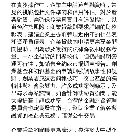
在實務操作中，企業主申請這些融資時，常
見的挑戰包括文件準備和信用評估。對於發
票融資，需確保發票真實且有追蹤機制，以
避免詐欺風險；商業貸款則要求詳細的財務
報表，建議企業主提前整理近兩年的損益表
和資產負債表。企業貸款的申請更需專業顧
問協助，因為涉及複雜的法律條款和稅務考
量。中小企借貸的門檻較低，但仍需證明營
運可行性，如銷售合約或市場調查報告。創
業基金和初創基金的申請則強調故事性和視
野，創業者應練習簡報技巧，突出產品的獨
特性與社會影響力。許多成功案例顯示，及
早尋求專業諮詢，如會計師或融資顧問，能
大幅提高申請成功率。台灣的金融監督管理
委員會也定期發布指南，幫助企業了解各類
融資的權益與義務，確保公平交易。
企業貸款的範疇更為廣泛，專注於大中型企