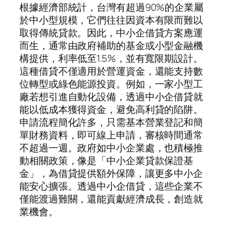
根據經濟部統計，台灣有超過90%的企業屬
於中小型規模，它們往往因資本有限而難以
取得傳統貸款。因此，中小企借貸方案應運
而生，通常由政府補助的基金或小型金融機
構提供，利率低至1.5%，並有寬限期設計。
這種借貸不僅適用於營運資金，還能支持數
位轉型或綠色能源投資。例如，一家小型工
廠若想引進自動化設備，透過中小企借貸就
能以低成本獲得資金，避免高利貸的陷阱。
申請流程簡化許多，只需基本營業登記和簡
單財務資料，即可線上申請，審核時間通常
不超過一週。政府如中小企業處，也積極推
動相關政策，像是「中小企業貸款保證基
金」，為借貸提供額外保障，讓更多中小企
能安心擴張。透過中小企借貸，這些企業不
僅能渡過難關，還能貢獻經濟成長，創造就
業機會。