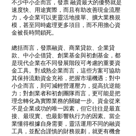
不少中小企而言，發票 融資最大的優勢就是
速度快、用途實際，而且有助改善現金流壓
力，令企業可以更靈活地接單、擴大業務規
模，甚至同時處理更多項目，而不用擔心資
金被長時間鎖死。
總括而言，發票融資、商業貸款、企業貸
款、中小企借貸、創業基金與初創基金，都
是現代企業在不同發展階段可考慮的重要資
金工具。對成熟企業而言，這些方案可協助
其保持流動資金充裕，把握市場機遇；對中
小企而言，則可減輕營運壓力，提高抗逆能
力；對創業者和初創團隊而言，更可能是把
理念轉化為實際業務的關鍵一步。資金從來
不是企業成功的唯一因素，但它往往是最直
接、最現實、也最影響執行力的因素。當企
業懂得根據自身需要，靈活運用不同的融資
工具，並配合謹慎的財務規劃，就更有機會