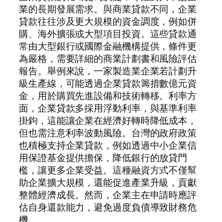
業的長期發展需求。與商業貸款不同，企業
貸款往往涉及更大規模的資金調度，例如併
購、海外擴張或大型項目投資。這些貸款通
常由大型銀行或國際金融機構提供，條件更
為嚴格，需要詳細的商業計劃書和風險評估
報告。舉例來說，一家製造業企業若計劃升
級生產線，可能透過企業貸款籌措數億元資
金，用於購買先進設備和技術轉移。利率方
面，企業貸款多採用浮動利率，與基準利率
掛鉤，這能讓企業在經濟好轉時降低成本，
但也需注意利率波動風險。台灣的政府政策
也積極支持企業貸款，例如透過中小企業信
用保證基金提供擔保，降低銀行的放貸門
檻，讓更多企業受益。這種融資方式不僅幫
助企業擴大規模，還能促進產業升級，貢獻
整體經濟成長。然而，企業主在申請時應評
估自身還款能力，避免過度負債導致財務危
機。