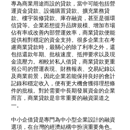
專為商業用途而設的貸款，當中可能包括營
運資金貸款、設備購置貸款、擴充業務貸
款、樓宇裝修貸款、庫存融資，甚至是循環
信貸等。企業若想提升品牌規模、增加市場
佔有率或改善內部營運效率，商業貸款便能
提供相對穩定的資金支持。很多企業主在考
慮商業貸款時，最關心的除了利率之外，還
包括還款年期、批核速度、抵押要求以及現
金流壓力。相較於私人借貸，商業貸款更重
視公司的營運表現、財務報表、交易紀錄以
及商業前景，因此企業若能保持良好的會計
記錄和穩定收入，便有更大機會獲得理想條
件的批核。對於需要中長期發展資金的企業
而言，商業貸款是非常重要的融資渠道之
一。
中小企借貸是專門為中小型企業設計的融資
選項，在台灣的經濟結構中扮演重要角色。