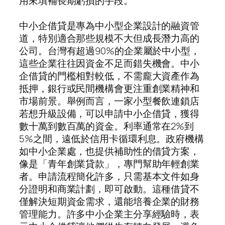
用來填補長期虧損的手段。
中小企借貸是專為中小型企業設計的融資管
道，特別適合那些規模不大但成長潛力高的
公司。台灣有超過90%的企業屬於中小型，
這些企業往往因資金不足而錯失機會。中小
企借貸的門檻相對較低，不需龐大資產作為
抵押，銀行或民間機構會更注重創業精神和
市場前景。舉例而言，一家小型餐飲連鎖店
若想升級設備，可以申請中小企借貸，獲得
數十萬到數百萬的資金。利率通常在2%到
5%之間，遠低於信用卡循環利息。政府機構
如中小企業處，也提供補助性的借貸方案，
像是「青年創業貸款」，專門幫助年輕創業
者。申請流程簡化許多，只需基本文件如身
分證明和商業計劃，即可啟動。這種借貸不
僅解決短期資金需求，還能培養企業的財務
管理能力。許多中小企業主分享經驗時，表