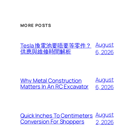
MORE POSTS
August
Tesla 換電池要唔要等零件？
供應與維修時間解析
6, 2026
August
Why Metal Construction
Matters In An RC Excavator
6, 2026
August
Quick Inches To Centimeters
Conversion For Shoppers
2, 2026