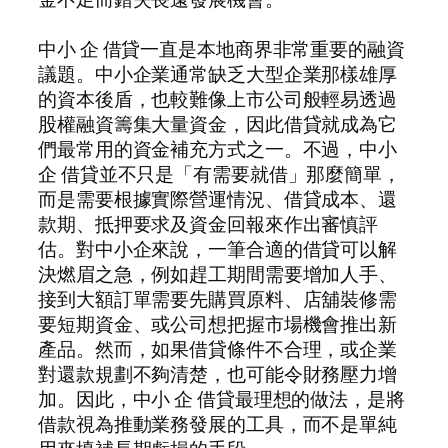
中小 企 借貸一直是本地商界非常重要的融資
議題。中小企業通常缺乏大型企業那樣雄厚
的資本後盾，也較難像上市公司般輕易透過
股權融資籌集大量資金，因此借貸就成為它
們最常用的資金補充方式之一。不過，中小
企 借貸並不只是「有需要就借」那麼簡單，
而是需要根據實際營運情況、借貸成本、還
款期、抵押要求及資金回報來作出審慎評
估。對中小企來說，一筆合適的借貸可以解
決燃眉之急，例如趕工期間需要增加人手、
接到大額訂單需要先購買原料、店舖裝修需
要短期資金、或公司想把握市場機會推出新
產品。然而，如果借貸條件不合理，或企業
對還款規劃不夠清楚，也可能令財務壓力增
加。因此，中小 企 借貸最理想的做法，是將
借款視為推動業務發展的工具，而不是單純