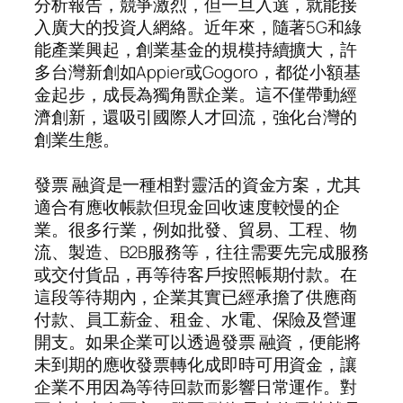
分析報告，競爭激烈，但一旦入選，就能接
入廣大的投資人網絡。近年來，隨著5G和綠
能產業興起，創業基金的規模持續擴大，許
多台灣新創如Appier或Gogoro，都從小額基
金起步，成長為獨角獸企業。這不僅帶動經
濟創新，還吸引國際人才回流，強化台灣的
創業生態。
發票 融資是一種相對靈活的資金方案，尤其
適合有應收帳款但現金回收速度較慢的企
業。很多行業，例如批發、貿易、工程、物
流、製造、B2B服務等，往往需要先完成服務
或交付貨品，再等待客戶按照帳期付款。在
這段等待期內，企業其實已經承擔了供應商
付款、員工薪金、租金、水電、保險及營運
開支。如果企業可以透過發票 融資，便能將
未到期的應收發票轉化成即時可用資金，讓
企業不用因為等待回款而影響日常運作。對