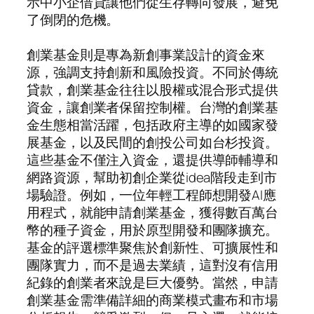
示中小企借貸讓他們從生存轉向發展，避免
了倒閉的危機。
創業基金則是專為新創事業設計的資金來
源，強調支持創新和風險投資。不同於傳統
貸款，創業基金往往以股權或混合形式提供
資金，讓創業者保留控制權。台灣的創業基
金生態相當活躍，包括政府主導的如國家發
展基金，以及民間的創投公司如台杉投資。
這些基金不僅注入資金，還提供導師輔導和
網路資源，幫助初創企業從idea階段走到市
場驗證。例如，一位年輕工程師想開發AI應
用程式，就能申請創業基金，獲得數百萬台
幣的種子資金，用於原型開發和團隊擴充。
基金的評選標準聚焦於創新性、可擴展性和
團隊實力，而不是過去業績，這對沒有信用
紀錄的創業者來說是巨大優勢。當然，申請
創業基金需準備詳細的商業模式畫布和市場