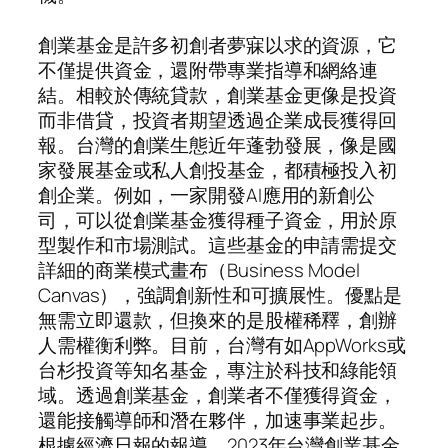
創業基金是許多初創者夢寐以求的資源，它
不僅提供資金，還附帶專業指導和網絡連
結。相較於傳統貸款，創業基金更像是投資
而非借貸，投資者期望透過企業成長獲得回
報。台灣的創業生態近年蓬勃發展，像是國
家發展基金或私人創投基金，都積極投入初
創企業。例如，一家開發AI應用的新創公
司，可以從創業基金獲得種子資金，用於原
型製作和市場測試。這些基金的申請需提交
詳細的商業模式畫布（Business Model
Canvas），強調創新性和可擴展性。優點是
無需立即還款，但換來的是股權稀釋，創辦
人需權衡利弊。目前，台灣有如AppWorks或
台杉投資等知名基金，專注於科技和綠能領
域。透過創業基金，創業者不僅獲得資金，
還能接觸導師和潛在夥伴，加速事業起步。
根據經濟日報的報導，2023年台灣創業基金