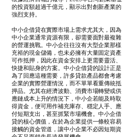
的投資額超過千億元，顯示出對創新產業的
強烈支持。
中小企借貸在實際市場上需求尤其大，因為
中小企業通常資源有限，卻需要面對最複雜
的營運挑戰。中小企往往沒有大型企業那樣
充裕的現金儲備，也未必擁有大量固定資產
可作抵押，因此在資金安排上更需要靈活、
快捷和貼身的方案。中小企借貸的設計正是
為了回應這種需要，許多貸款產品都會考慮
企業的實際營運情況，而不單單看重傳統抵
押品。尤其在經濟波動、消費市場轉變或供
應鏈成本上升的情況下，中小企若能及時取
得資金，便可用作補充庫存、穩定人手、應
付短期支出，甚至抓緊市場機會。中小企借
貸的核心價值，在於為企業提供一條較容易
接觸的資金管道，讓中小企業不必因短期資
金不足而錯失長遠發展機會。