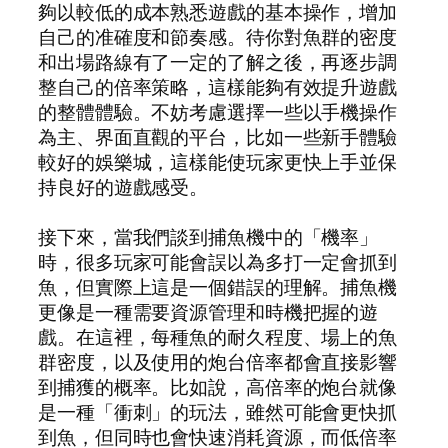
夠以較低的成本熟悉遊戲的基本操作，增加
自己的准確度和節奏感。待你對魚群的密度
和出場路線有了一定的了解之後，再逐步調
整自己的倍率策略，這樣能夠有效提升遊戲
的整體體驗。不妨考慮選擇一些以手機操作
為主、界面直觀的平台，比如一些新手體驗
較好的娛樂城，這樣能使玩家更快上手並保
持良好的遊戲感受。
接下來，當我們談到捕魚機中的「機率」
時，很多玩家可能會誤以為多打一定會抓到
魚，但實際上這是一個錯誤的理解。捕魚機
更像是一種需要資源管理和時機把握的遊
戲。在這裡，每種魚的耐久程度、場上的魚
群密度，以及使用的炮台倍率都會直接影響
到捕獲的概率。比如說，高倍率的炮台就像
是一種「衝刺」的玩法，雖然可能會更快抓
到魚，但同時也會快速消耗資源，而低倍率