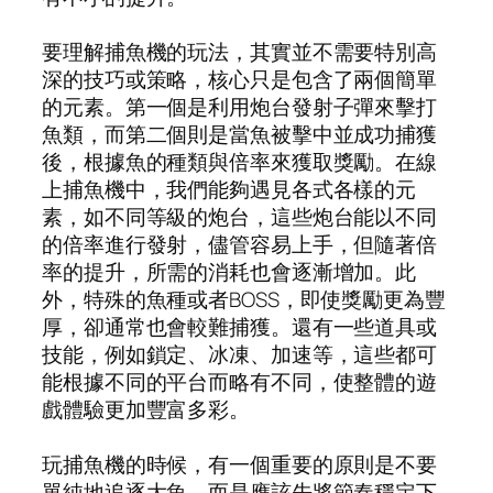
要理解捕魚機的玩法，其實並不需要特別高
深的技巧或策略，核心只是包含了兩個簡單
的元素。第一個是利用炮台發射子彈來擊打
魚類，而第二個則是當魚被擊中並成功捕獲
後，根據魚的種類與倍率來獲取獎勵。在線
上捕魚機中，我們能夠遇見各式各樣的元
素，如不同等級的炮台，這些炮台能以不同
的倍率進行發射，儘管容易上手，但隨著倍
率的提升，所需的消耗也會逐漸增加。此
外，特殊的魚種或者BOSS，即使獎勵更為豐
厚，卻通常也會較難捕獲。還有一些道具或
技能，例如鎖定、冰凍、加速等，這些都可
能根據不同的平台而略有不同，使整體的遊
戲體驗更加豐富多彩。
玩捕魚機的時候，有一個重要的原則是不要
單純地追逐大魚，而是應該先將節奏穩定下