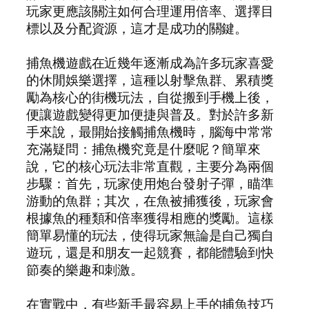
玩家更應該關注如何合理運用倍率、選擇目
標以及分配資源，這才是成功的關鍵。
捕魚機遊戲在近幾年逐漸成為許多玩家喜愛
的休閒娛樂選擇，這種以射擊魚群、累積獎
勵為核心的街機玩法，自從搬到手機上後，
便讓遊戲變得更加便捷與普及。對於許多新
手來說，最開始接觸捕魚機時，腦海中常常
充滿疑問：捕魚機究竟是什麼呢？簡單來
說，它的核心玩法非常直觀，主要分為兩個
步驟：首先，玩家使用炮台發射子彈，瞄準
游動的魚群；其次，在魚被捕獲後，玩家會
根據魚的種類和倍率獲得相應的獎勵。這樣
簡單易懂的玩法，使得玩家無論是自己獨自
遊玩，還是和朋友一起競賽，都能體驗到快
節奏的樂趣和刺激。
在實戰中，有些新手最容易上手的捕魚技巧