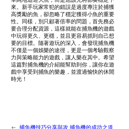
來。新手玩家常犯的錯誤是過度專注於捕獲
高獎勵的魚，卻忽略了穩定獲得小魚的重要
性。同樣，別只顧著倍率的問題，首先務必
要合理分配資源，這樣就能在捕魚機的遊戲
中玩得更久、更穩，並且更容易抓到自己想
要的目標。隨著遊玩的深入，會發現捕魚機
不僅是一個娛樂的途徑，更是一個考驗觀察
力與策略能力的遊戲，讓人樂在其中。希望
這篇對捕魚機的介紹能幫助到你，讓你在遊
戲中享受到捕魚的樂趣，並渡過愉快的休閒
時光！
←
捕魚機技巧分享與攻
捕魚機的成功之道