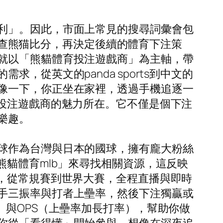
利」。因此，市面上常見的搜尋詞彙會包
想先查熊猫比分，再決定後續的體育下注策
就以「熊貓體育投注遊戲商」為主軸，帶
從英文的panda sports到中文的
像一下，你正坐在家裡，透過手機追逐一
投注遊戲商的魅力所在。它不僅是個下注
樂趣。
球作為台灣與日本的國球，擁有龐大粉絲
熊貓體育mlb」來尋找相關資源，這反映
，從常規賽到世界大賽，全程直播與即時
手三振率與打者上壘率，然後下注獨贏或
）與OPS（上壘率加長打率），幫助你做