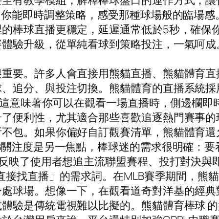
甚至有教學模組，解釋棒球盤口的運作方式，讓
，你能即時調整策略，感受那種球場般的臨場感
裡的棒球直播更穩定，延遲通常低於5秒，確保
賽體驗升級，從單純看球到策略投注，一氣呵成
很重要。許多人會直接用熊貓直播、熊貓體育直
球、追分、與投注切換。熊貓體育的直播系統採
準。這意味著你可以在觀看一場直播時，側邊欄
升了便利性，尤其適合那些喜歡追逐熱門賽事的
所不包。如果你偏好自訂觀賽清單，熊貓體育還
B關注度是另一焦點，棒球迷的需求很明確：要
往反映了使用者想追主流聯盟賽程、投打對決與
直接找直播」的需求詞。在MLB賽季期間，熊貓
身處球場。想像一下，在觀看道奇對洋基的經典
體驗是傳統電視難以比擬的。熊貓體育棒球 