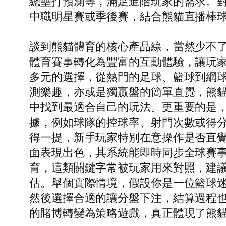
總壘打預測等，滿足進階玩家的需求。對
中職明星賽或季後賽，結合熊貓直播棒球
談到熊貓體育的核心產品線，當然少不
體育賽事轉化為豐富的互動體驗，讓玩
多元的選擇，從熱門的足球、籃球到網
測樂趣，亦或是獨贏盤的簡單直覺，熊
中找到最適合自己的玩法。更重要的是
據，例如球隊的控球率、射門次數或得
得一提，新手玩家特別在意操作是否直
面表現出色，其系統能即時同步全球賽事
育，這類關鍵字常被玩家用來對照，建
估。舉個實際情境，假設你是一位籃球迷
然後選擇合適的讓分盤下注，結算過程
的賭博轉變為策略遊戲，真正體現了熊