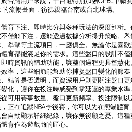
於台灣用戶來說，平台還特別加強CPBL中職
 的流暢畫面，彷彿親臨台南或台北球場。
了體育下注、即時比分與多種玩法的深度剖析。
家不僅能下注，還能透過數據分析提升策略。舉
球、拳擊等主流項目，一應俱全。無論你是喜歡
貓體育都能滿足你的需求。這些盤口的設計不僅
，即時資訊的輔助功能，讓整個過程更具智慧化
分效率，這些細節能幫助你捕捉盤口變化的節奏
覺、結算是否透明，而資深用戶則更關注盤口更
變化，讓你在投注時感受到零延遲的專業水準
議從可用賽事數量、盤口更新頻率、投注限制以
，正在追蹤NBA季後賽，你可以先在熊貓體育
也會自動顯示詳細紀錄，讓你無後顧之憂。這種
貓體育作為遊戲商的匠心。