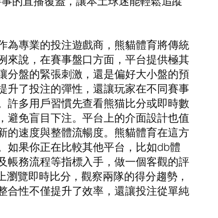
賽事的直播覆蓋，讓本土球迷能輕鬆追蹤
作為專業的投注遊戲商，熊貓體育將傳統
例來說，在賽事盤口方面，平台提供極其
讓分盤的緊張刺激，還是偏好大小盤的預
提升了投注的彈性，還讓玩家在不同賽事
。許多用戶習慣先查看熊猫比分或即時數
，避免盲目下注。平台上的介面設計也值
新的速度與整體流暢度。熊貓體育在這方
。如果你正在比較其他平台，比如db體
及帳務流程等指標入手，做一個客觀的評
上瀏覽即時比分，觀察兩隊的得分趨勢，
整合性不僅提升了效率，還讓投注從單純