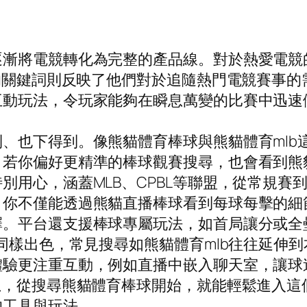
逐漸將電競轉化為完整的產品線。對於熱愛電競
」的關鍵詞則反映了他們對於追隨熱門電競賽事
互動玩法，令玩家能夠在瞬息萬變的比賽中迅速
、也下得到。像熊貓體育棒球與熊貓體育mlb
。若你偏好更精準的棒球觀賽搜尋，也會看到熊
用心，涵蓋MLB、CPBL等聯盟，從常規賽到
，你不僅能透過熊貓直播棒球看到每球每擊的細
擇。平台還支援棒球專屬玩法，如首局讓分或全
播同樣出色，常見搜尋如熊貓體育mlb往往延伸
體驗更注重互動，例如直播中嵌入聊天室，讓球
忠，從搜尋熊貓體育棒球開始，就能輕鬆進入這
的工具與玩法。