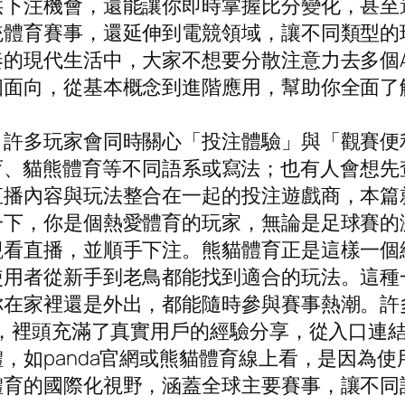
供下注機會，還能讓你即時掌握比分變化，甚至
統體育賽事，還延伸到電競領域，讓不同類型的
的現代生活中，大家不想要分散注意力去多個A
個面向，從基本概念到進階應用，幫助你全面了
，許多玩家會同時關心「投注體驗」與「觀賽便
、熊猫体育、貓熊體育等不同語系或寫法；也有人會
直播內容與玩法整合在一起的投注遊戲商，本篇
一下，你是個熱愛體育的玩家，無論是足球賽的
觀看直播，並順手下注。熊貓體育正是這樣一個
使用者從新手到老鳥都能找到適合的玩法。這種
你在家裡還是外出，都能隨時參與賽事熱潮。許
串，裡頭充滿了真實用戶的經驗分享，從入口連
，如panda官網或熊貓體育線上看，是因為
體育的國際化視野，涵蓋全球主要賽事，讓不同