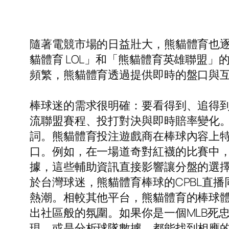
隨著電競市場的日益壯大，熊貓體育也
貓體育 LOL」和「熊貓體育英雄聯盟
頻繁，熊貓體育透過提供即時的盤口與
棒球迷的需求很明確：要看得到、追得到
流聯盟賽程、投打對決與即時賠率變化
詞。熊貓體育投注遊戲商在棒球內容上特別
口。例如，在一場道奇對紅襪的比賽中
據，這些輔助資訊直接影響讓分盤的選
於台灣球迷，熊貓體育棒球的CPBL直
熱潮。相較其他平台，熊貓體育的棒球
出社區般的氛圍。如果你是一個MLB死
現，或是分析球隊數據，都能找到相應