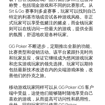
称赞，包括现金游戏和不同的比赛形式。从
Sit & Go 赛事到多桌赛事，玩家可以找到自己
特定的利基市场或尝试各种游戏风格。非正
式玩家可以享受低赌注的赌桌，而金钱玩家
则可以在线访问一些最大的游戏，提供全面
的氛围，舒适地欢迎各种玩家。
GG Poker 不断进步，定期推出全新的功能、
比赛类型和促销活动。该平台紧跟扑克时尚
和玩家反应，保证它继续成为悠闲游戏玩家
和忠实游戏玩家的领先选择。玩家可以期待
包括最新技术改进在内的尖端游戏体验，改
善他们的扑克之旅。
移动游戏玩家同样可以从 GG Poker iOS 客户
端中受益，这使他们能够随时随地享受自己
喜欢的游戏，从而提高可访问性和易用性。
此外，回归玩家可以使用 GG Poker