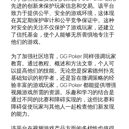
先进的创新来保护玩家信息和交易。该平台
致力于提供公平、安全的游戏环境，这体现
在其定期保护审计和公平竞争保证中。这种
对安全的关注不仅保护了游戏玩家，还建立
了信托基金，使个人能够无所畏惧地专注于
他们的游戏。
为了加强社区培育，GG Poker 同样强调玩家
教育。通过教程、概述和方法文章，个人可
以提高他们的技能。无论您是探索德州扑克
基础知识的初学者，还是旨在微调策略的经
验丰富的游戏玩家，GG Poker 都能提供增强
视频游戏所需的资源。乐趣和学习的结合是
通过不同的比赛和障碍实现的，这些比赛和
障碍促使玩家与其他人一起检查他们新发现
的能力。
该平台在视频游戏产品方面的多样性也值得