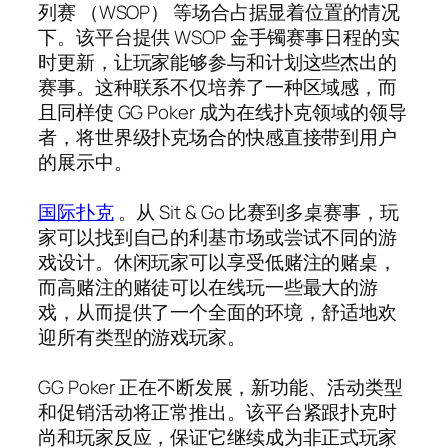
列赛 （WSOP） 等场合占据显着位置的情况
下。该平台提供 WSOP 金手镯赛事日程的实
时更新，让玩家能够参与和计划这些杰出的
赛事。这种联系不仅培养了一种区域感，而
且同样使 GG Poker 成为在线扑克领域的领导
者，将世界级扑克场合的快感直接带到用户
的展示中。
国际扑克
。从 Sit & Go 比赛到多桌赛事，玩
家可以找到自己的利基市场或尝试不同的游
戏设计。休闲玩家可以享受低赌注的赌桌，
而高赌注的赌徒可以在线玩一些最大的游
戏，从而提供了一个全面的环境，舒适地欢
迎所有类型的游戏玩家。
GG Poker 正在不断发展，新功能、活动类型
和促销活动将正常推出。该平台紧跟扑克时
尚和玩家反应，保证它继续成为非正式玩家