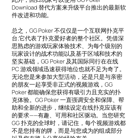
Download 替代方案来升级平台推出的最新软
件改进和功能。
总之，GG Poker 不仅仅是一个互联网扑克平
台;它代表了扑克爱好者的整个社区。凭借深
思熟虑的游戏玩家体验技术、为每个级别的
玩家设计的战术功能以及基于区域和技术的
坚实基础，GG Poker 及其国际同行在在线
PC 游戏领域迅速获得地位也就不足为奇了。
无论您是来参加大型活动，还是只是与亲密
的朋友一起享受非正式的视频游戏，GG
Poker 都能确保您获得有吸引力且充实的扑
克体验。GG Poker 一直强调安全和保障、帮
助和全新的进步，继续设定在线扑克应该有
的要求——有趣、可用和社区驱动。当您研究
GG 扑克的全球时，请记住，每个视频游戏都
不是您持有的牌，而是与您成为的组成部分