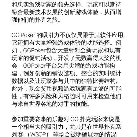
和忠实游戏玩家的领先选择。玩家可以期待
融合最新技术发展的创新游戏体验，从而增
强他们的扑克之旅。
GG Poker 的吸引力不仅仅局限于其软件应用;
它还拥有大量增强游戏体验的功能选择。例
如，GGPoker包含大量针对全新玩家和现有
玩家的促销活动，开发了无数赢得大奖的机
会。GGPoker平台采用尖端的游戏功能构
建，例如创新的铺设选项、整合的实时统计
数据以及让玩家参与其中的独特比赛结构。
此外，现金货币视频游戏玩家有足够的可能
性，有许多风险和风格随时可用来检查他们
与来自世界各地的对手的技能。
参加重要赛事的乐趣对 GG 扑克玩家来说是
一个相当大的吸引力，尤其是在世界扑克系
列赛 （WSOP） 等场合被明确展示的情况