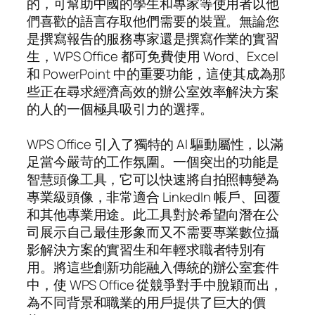
的，可幫助中國的學生和專家等使用者以他
們喜歡的語言存取他們需要的裝置。無論您
是撰寫報告的服務專家還是撰寫作業的實習
生，WPS Office 都可免費使用 Word、Excel
和 PowerPoint 中的重要功能，這使其成為那
些正在尋求經濟高效的辦公室效率解決方案
的人的一個極具吸引力的選擇。
WPS Office 引入了獨特的 AI 驅動屬性，以滿
足當今嚴苛的工作氛圍。一個突出的功能是
智慧頭像工具，它可以快速將自拍照轉變為
專業級頭像，非常適合 LinkedIn 帳戶、回覆
和其他專業用途。此工具對於希望向潛在公
司展示自己最佳形象而又不需要專業數位攝
影解決方案的實習生和年輕求職者特別有
用。將這些創新功能融入傳統的辦公室套件
中，使 WPS Office 從競爭對手中脫穎而出，
為不同背景和職業的用戶提供了巨大的價