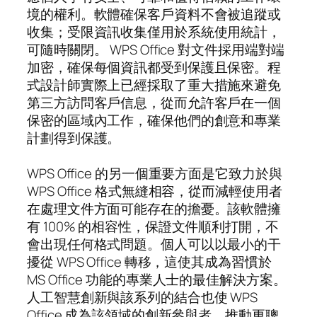
境的權利。軟體確保客戶資料不會被追蹤或
收集；受限資訊收集僅用於系統使用統計，
可隨時關閉。 WPS Office 對文件採用端對端
加密，確保每個資訊都受到保護且保密。程
式設計師實際上已經採取了重大措施來避免
第三方訪問客戶信息，從而允許客戶在一個
保密的區域內工作，確保他們的創意和專業
計劃得到保護。
WPS Office 的另一個重要方面是它致力於與
WPS Office 格式無縫相容，從而減輕使用者
在處理文件方面可能存在的擔憂。該軟體擁
有 100% 的相容性，保證文件順利打開，不
會出現任何格式問題。個人可以以最小的干
擾從 WPS Office 轉移，這使其成為習慣於
MS Office 功能的專業人士的最佳解決方案。
人工智慧創新與該系列的結合也使 WPS
Office 成為該領域的創新參與者，推動更聰