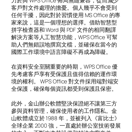
力於與 WPS Office 佈局無縫兼容，從而減少
客戶對文件處理的擔憂。個人幾乎不會受到
任何干擾，因此對於習慣使用 MS Office 的專
家來說，這是一個理想的選擇。借助智慧型
拼字檢查器和 Word 與 PDF 文件的相同翻譯
解決方案等人工智慧功能，WPS Office 可幫
助人們無錯誤地撰寫文檔，並確保在當今的
國際工作環境中語言障礙不再成為障礙。
在資料安全至關重要的時期，WPS Office 優
先考慮客戶享有受保護且值得信賴的運作環
境的權利。 WPS Office 對文件採用端對端安
全保護，確保每個資訊都受到保護且保密。
此外，金山辦公軟體堅決保證絕不讓第三方
參與資料管理，確保使用者的工作隱私。金
山軟體成立於 1988 年，並被列入《富比士》
全球企業 2000 強，一直處於辦公室技術發展