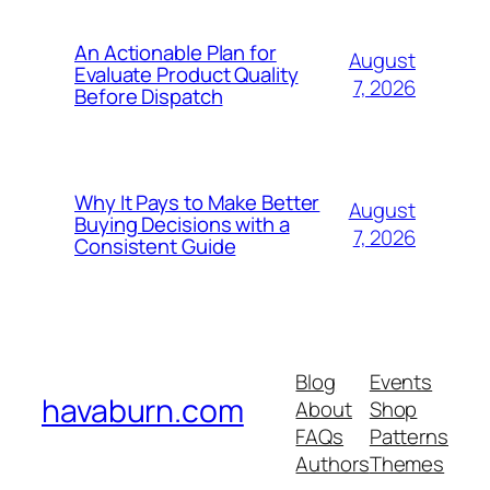
An Actionable Plan for
August
Evaluate Product Quality
7, 2026
Before Dispatch
Why It Pays to Make Better
August
Buying Decisions with a
7, 2026
Consistent Guide
Blog
Events
havaburn.com
About
Shop
FAQs
Patterns
Authors
Themes