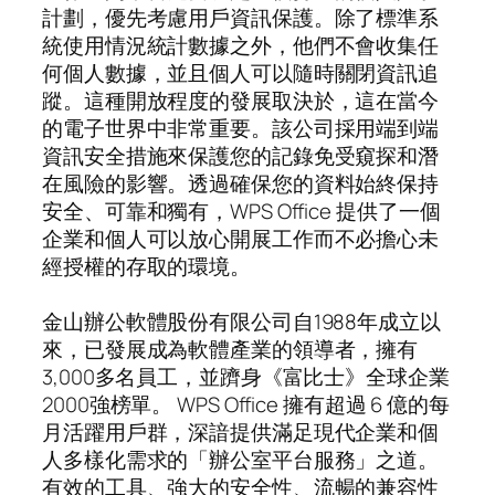
計劃，優先考慮用戶資訊保護。除了標準系
統使用情況統計數據之外，他們不會收集任
何個人數據，並且個人可以隨時關閉資訊追
蹤。這種開放程度的發展取決於，這在當今
的電子世界中非常重要。該公司採用端到端
資訊安全措施來保護您的記錄免受窺探和潛
在風險的影響。透過確保您的資料始終保持
安全、可靠和獨有，WPS Office 提供了一個
企業和個人可以放心開展工作而不必擔心未
經授權的存取的環境。
金山辦公軟體股份有限公司自1988年成立以
來，已發展成為軟體產業的領導者，擁有
3,000多名員工，並躋身《富比士》全球企業
2000強榜單。 WPS Office 擁有超過 6 億的每
月活躍用戶群，深諳提供滿足現代企業和個
人多樣化需求的「辦公室平台服務」之道。
有效的工具、強大的安全性、流暢的兼容性