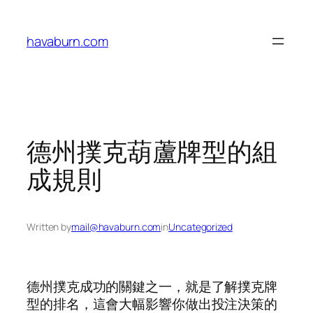
Skip
to
havaburn.com
content
德州撲克葫蘆牌型的組
成規則
Written by
mail@havaburn.com
in
Uncategorized
德州撲克成功的關鍵之一，就是了解撲克牌
型的排名，這會大幅影響你做出投注決策的