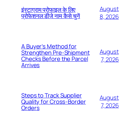
August
इंस्टाग्राम प्रोफाइल के लिए
प्रोफेशनल डीजे नाम कैसे चुनें
8, 2026
A Buyer’s Method for
August
Strengthen Pre-Shipment
Checks Before the Parcel
7, 2026
Arrives
Steps to Track Supplier
August
Quality for Cross-Border
7, 2026
Orders