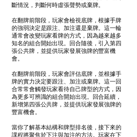
斷情況，判斷何時虛張聲勢或棄牌。
在翻牌前階段，玩家會檢視底牌，根據手牌
的強弱決定是跟注、加注還是棄牌。這一輪
通常會改變玩家看牌的方式，因為越來越多
知名的組合開始出現。回合隨後，引入第四
張公共牌，並提供玩家發展強牌的豐富機
會。
在翻牌前階段，玩家會評估底牌，並根據手
牌的實力決定要跟注、加注或棄牌。這一回
合常常會觸發玩家看待自己牌型的方式，因
為更多可辨識的組合開始出現。回合延續，
新增第四張公共牌，並提供玩家發展強牌的
豐富機會。
當你了解基本結構和牌型排名後，接下來的
課程將聚焦於下注與加注的方法。玩家在下