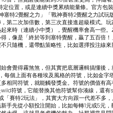
r落在特定位置，或是連續中獎累積能量條。官方
神塞特2覺醒之力」「戰神賽特2覺醒之力試玩
轉，第二次加倍數，第三次直接進超級模式。玩
熱起來時（連續小中獎），覺醒機率會高一些。
心得，像是「終於等到塞特覺醒，贏了五百倍！
醒不只隨機，還帶點策略性，比如選擇投注線來
。
開始會覺得霧煞煞，但其實把底層邏輯搞懂後，
軸，每個上面有各種埃及風格的符號，比如金字
更多相同符號，就能觸發獎金。符號的價值有高
ild符號，它能替換其他符號幫你湊線，還有sc
或「賽特2玩法」，其實大方向跟一代差不多
新手先從小額投注開始，比如每轉1元或5元