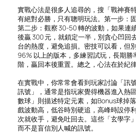
實戰心法是很多人追尋的，搜「戰神賽
有絕對必勝，只有聰明玩法。第一步：固定投
第二步：觀察 30-50 轉的波動，如
後贏 300 元，就鎖定一半，別貪心凹
台的熱度，避免追損。密技可以看，但別
96% 以上的版本，多練習試玩，長期
階，贏回本後重置。總之，心法在於紀
在實戰中，你常常會看到玩家討論「訊
訊號」，通常是指玩家覺得機器進入熱
數球」則描述特定元素，如Bonus球
戲波動高，低谷時別硬追，高峰時設停利
次就收手，避免吐回去。這些「玄學字
而不是盲信別人喊的訊號。