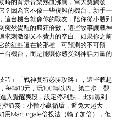
動時的背景音樂熱血沸騰，當大獎觸發
它？因為它不像一些複雜的機台，新手一
，這台機台就像你的戰友，陪你從小勝到
到突然覺醒的瘋狂倍數，這些故事讓戰神
追求刺激卻又不費力的空白。如果你之前
它的紅點還在於那種「可預測的不可預
一台機台，而是能讓你感受到神話力量的
技巧」「戰神賽特必勝攻略」，這些聽起
每轉10元，玩100轉以內。第二步，觀
有進入覺醒爽段，設定停利點，比如贏到
是控節奏：小輸小贏循環，避免大起大
artingale倍投法（輸了加倍），但