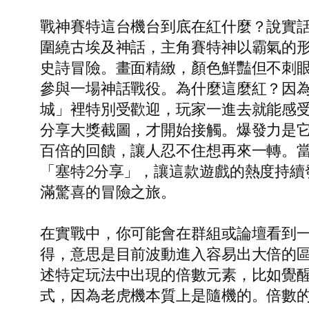
戰神賽特這台機台到底在紅什麼？說實
圍繞古埃及神話，主角賽特神以霸氣的
史詩冒險。畫面精緻，顏色鮮豔但不刺
參與一場神話戰役。為什麼這麼紅？因
城」裡特別受歡迎，玩家一進去就能感
分享大獎截圖，才開始接觸。爆發力是
百倍的回饋，讓人忍不住想再來一轉。當
「塞特2分享」，讓這款遊戲的熱度持
滿驚喜的冒險之旅。
在實戰中，你可能會在群組或論壇看到
得，意思是目前波動進入容易出大倍的
述特定玩法中出現的倍數元素，比如覺
式，因為老虎機本質上是隨機的。倍數的