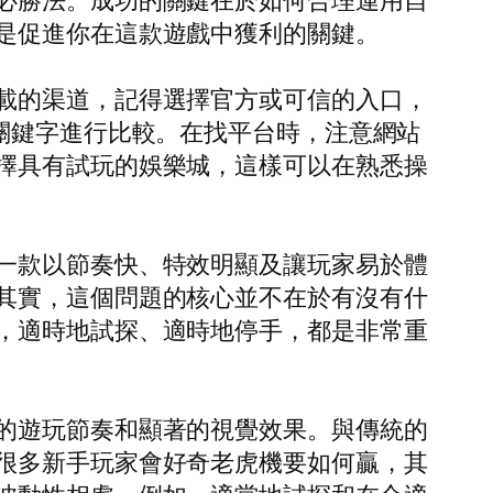
必勝法。成功的關鍵在於如何合理運用自
是促進你在這款遊戲中獲利的關鍵。
載的渠道，記得選擇官方或可信的入口，
關鍵字進行比較。在找平台時，注意網站
擇具有試玩的娛樂城，這樣可以在熟悉操
一款以節奏快、特效明顯及讓玩家易於體
其實，這個問題的核心並不在於有沒有什
，適時地試探、適時地停手，都是非常重
的遊玩節奏和顯著的視覺效果。與傳統的
很多新手玩家會好奇老虎機要如何贏，其