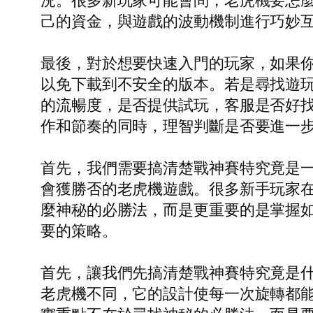
況。很多新玩家可能會問，老虎機要怎
己的資金，與遊戲的波動機制進行巧妙
最後，對於想要快速入門的玩家，如果
以免下載到不安全的版本。若是尋找遊玩
的流暢度，是否提供試玩，客服是否好
作和節奏的同時，理智判斷是否要進一
首先，我們需要搞清楚戰神賽特究竟是
會獲勝否的老虎機遊戲。很多新手玩家
麼神秘的必勝法，而是更重要的是掌握
要的策略。
首先，讓我們先搞清楚戰神賽特究竟是
老虎機不同，它的設計使每一次旋轉都