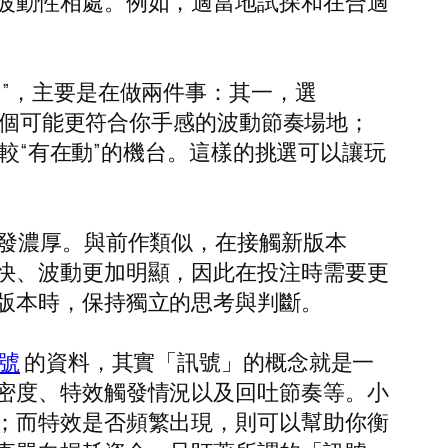
波動性相處。例如，適當地試探和在合適
”，主要是在做兩件事：其一，選
擇一個可能更符合你手感的波動節奏場地；
比較“有在動”的機台。這樣的挑選可以讓玩
愈發濃厚。與前作類似，在接觸新版本
快、波動更加明顯，因此在投注時需要更
版本時，保持獨立的思考與判斷。
號
的資料，其實「訊號」的概念就是一
密度、特效觸發情況以及回吐節奏等。小
；而特效是否頻繁出現，則可以幫助你衡