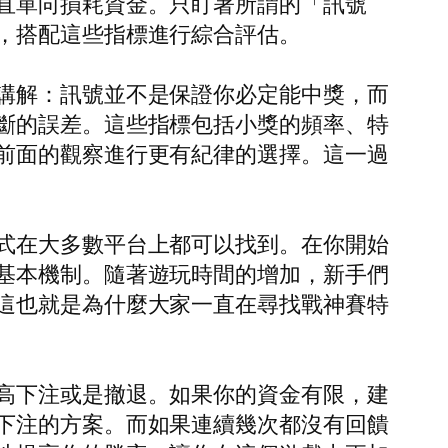
直單向損耗資金。只盯著所謂的「訊號
，搭配這些指標進行綜合評估。
講解：訊號並不是保證你必定能中獎，而
斷的誤差。這些指標包括小獎的頻率、特
前面的觀察進行更有紀律的選擇。這一過
式在大多數平台上都可以找到。在你開始
基本機制。隨著遊玩時間的增加，新手們
這也就是為什麼大家一直在尋找戰神賽特
高下注或是撤退。如果你的資金有限，建
下注的方案。而如果連續幾次都沒有回饋