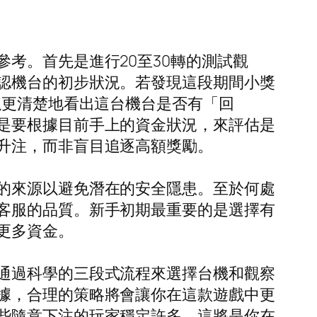
考。首先是進行20至30轉的測試觀
認機台的初步狀況。若發現這段期間小獎
以更清楚地看出這台機台是否有「回
是要根據目前手上的資金狀況，來評估是
升注，而非盲目追逐高額獎勵。
的來源以避免潛在的安全隱患。至於何處
客服的品質。新手初期最重要的是選擇有
更多資金。
通過科學的三段式流程來選擇台機和觀察
據，合理的策略將會讓你在這款遊戲中更
些隨意下注的玩家穩定許多。這將是你在