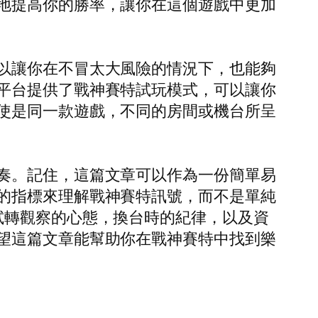
地提高你的勝率，讓你在這個遊戲中更加
以讓你在不冒太大風險的情況下，也能夠
平台提供了戰神賽特試玩模式，可以讓你
使是同一款遊戲，不同的房間或機台所呈
奏。記住，這篇文章可以作為一份簡單易
的指標來理解戰神賽特訊號，而不是單純
試轉觀察的心態，換台時的紀律，以及資
望這篇文章能幫助你在戰神賽特中找到樂