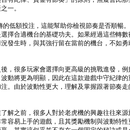
產之一。
0轉的低額投注，這能幫助你檢視節奏是否順暢
是選擇合適機台的基礎功夫。如果經過這些轉數
情況發生時，與其強行留在當前的機台，不如勇
後，很多玩家會選擇向更高級的挑戰進發，例
、波動將更為明顯，因此在這款遊戲中守紀律的
加注。由於波動性更大，理解及掌握跟著節奏走
在了解之前，很多人對於老虎機的興趣往往來源
非常容易上手的遊戲，且其獎勵機制與波動特性