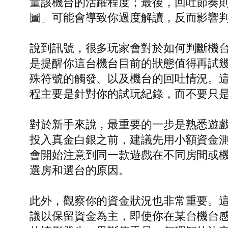
量該機台的活躍程度；最後，回吐節奏
圖」可能會導致你過度解讀，反而影響
說到訊號，很多玩家會對於如何判斷機
是提醒你這台機台目前的狀態值得再試
殊符號的觸發、以及機台的回吐情況。
程主要是針對你的試玩紀錄，而不要只
對於新手來說，最重要的一步是熟悉遊
投入真金白銀之前，建議先用小額資金
會開始注意到同一款遊戲在不同房間或
選房和選台的原因。
此外，觀察你的資金狀況也非常重要。
議以保留資金為主，即使你在某台機台