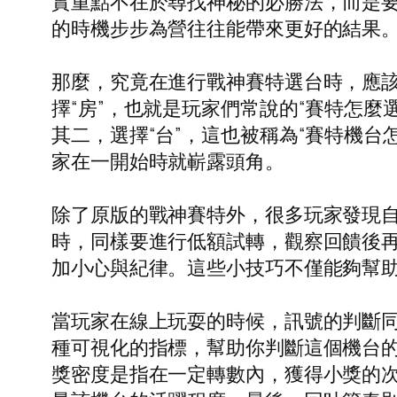
實重點不在於尋找神秘的必勝法，而是
的時機步步為營往往能帶來更好的結果
那麼，究竟在進行戰神賽特選台時，應該
擇“房”，也就是玩家們常說的“賽特怎麼
其二，選擇“台”，這也被稱為“賽特機台
家在一開始時就嶄露頭角。
除了原版的戰神賽特外，很多玩家發現自
時，同樣要進行低額試轉，觀察回饋後
加小心與紀律。這些小技巧不僅能夠幫
當玩家在線上玩耍的時候，訊號的判斷
種可視化的指標，幫助你判斷這個機台
獎密度是指在一定轉數內，獲得小獎的