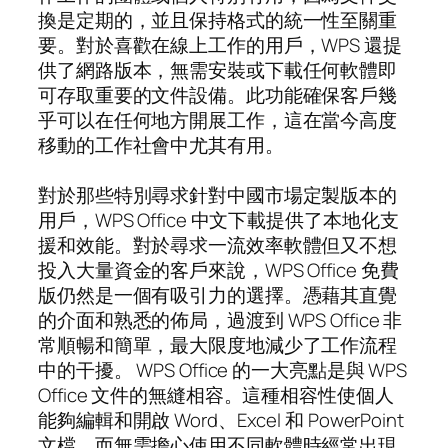
換是定期的，並且保持格式的統一性至關重
要。對於喜歡在線上工作的用戶，WPS 還提
供了網路版本，無需安裝或下載任何軟體即
可存取重要的文件設備。此功能確保客戶幾
乎可以在任何地方開展工作，這在當今高度
移動的工作社會中尤其有用。
對於那些特別尋求針對中國市場定製版本的
用戶，WPS Office 中文下載提供了本地化支
援和效能。對於尋求一流效率軟體但又不想
投入大量資金的客戶來說，WPS Office 免費
版仍然是一個有吸引力的選擇。憑藉其直覺
的介面和熟悉的佈局，過渡到 WPS Office 非
常順暢和簡單，最大限度地減少了工作流程
中的干擾。 WPS Office 的一大亮點是與 WPS
Office 文件的無縫相容。這種相容性使個人
能夠編輯和開啟 Word、Excel 和 PowerPoint
文檔，而無需擔心使用不同軟體時經常出現