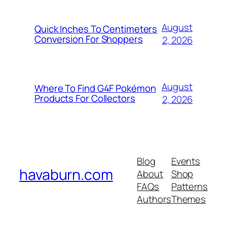
August
Quick Inches To Centimeters
Conversion For Shoppers
2, 2026
August
Where To Find G4F Pokémon
Products For Collectors
2, 2026
Blog
Events
havaburn.com
About
Shop
FAQs
Patterns
Authors
Themes