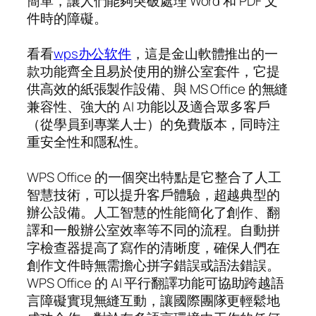
簡單，讓人們能夠突破處理 Word 和 PDF 文
件時的障礙。
看看
wps办公软件
，這是金山軟體推出的一
款功能齊全且易於使用的辦公室套件，它提
供高效的紙張製作設備、與 MS Office 的無縫
兼容性、強大的 AI 功能以及適合眾多客戶
（從學員到專業人士）的免費版本，同時注
重安全性和隱私性。
WPS Office 的一個突出特點是它整合了人工
智慧技術，可以提升客戶體驗，超越典型的
辦公設備。人工智慧的性能簡化了創作、翻
譯和一般辦公室效率等不同的流程。自動拼
字檢查器提高了寫作的清晰度，確保人們在
創作文件時無需擔心拼字錯誤或語法錯誤。
WPS Office 的 AI 平行翻譯功能可協助跨越語
言障礙實現無縫互動，讓國際團隊更輕鬆地