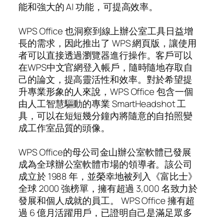
能和強大的 AI 功能，可提高效率。
WPS Office 也洞察到線上辦公室工具日益增
長的需求，因此推出了 WPS 網頁版，讓使用
者可以直接透過瀏覽器進行操作。客戶可以
在WPS中文官網登入帳戶，隨時隨地存取自
己的論文，提高靈活性和效率。對於希望提
升專業形象的人來說，WPS Office 包含一個
由人工智慧驅動的專業 SmartHeadshot 工
具，可以在短短幾分鐘內將隨意的自拍照變
成工作室品質的頭像。
WPS Office的母公司金山辦公室軟體已發展
成為全球辦公室軟體市場的領導者。該公司
成立於 1988 年，並榮幸地被列入《富比士》
全球 2000 強榜單，擁有超過 3,000 名致力於
發展和個人成就的員工。 WPS Office 擁有超
過 6 億月活躍用戶，已證明自己是滿足眾多