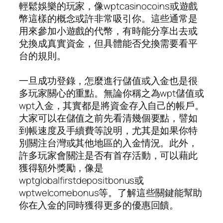
輕鬆娛樂的玩家，像wptcasinocoins或遊戲
幣這樣的概念或許非常吸引你。這些通常是
用來參加小遊戲的代幣，有時能分享出去或
兌換成真實資金，但具體能否兌換需要看平
台的規則。
一旦成功登錄，怎麼進行儲值或入金也是很
多玩家關心的重點。無論你稱之為wpt儲值或
wpt入金，其實都是將資金存入自己的帳戶。
大家可以在儲值之前先看清幾個要點，譬如
到帳速度及手續費等說明，尤其是如果你特
別關注台灣或其他地區的入金情況。此外，
許多玩家會關注是否有首存活動，可以藉此
獲得額外獎勵，像是
wptglobalfirstdepositbonus或
wptwelcomebonus等。了解這些關鍵能幫助
你在入金的同時獲得更多的優惠回饋。