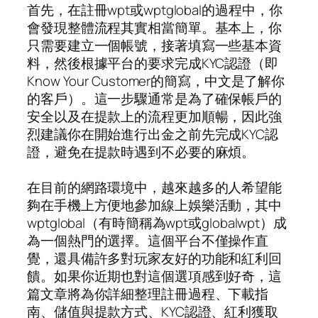
首先，在註冊wpt或wptglobal的過程中，你
會發現整體流程其實相當簡單。基本上，你
只需要建立一個帳號，接著填寫一些基本資
料，然後根據平台的要求完成KYC認證（即
Know Your Customer的簡寫，中文是了解你
的客戶）。這一步驟通常是為了確保帳戶的
安全以及在提款上的流程更加順暢，因此強
烈建議你在開始進行出金之前先完成KYC認
證，避免在提款時遇到不必要的麻煩。
在目前的網路環境中，越來越多的人希望能
夠在手機上方便地參加線上娛樂活動，其中
wptglobal（有時簡稱為wpt或globalwpt）成
為一個熱門的選擇。這個平台不僅操作直
覺，還具備許多對玩家友好的功能和紅利回
饋。如果你近期也對這個選項感到好奇，這
篇文章將為你詳細整理註冊過程、下載指
南、儲值與提款方式、KYC認證、紅利獲取