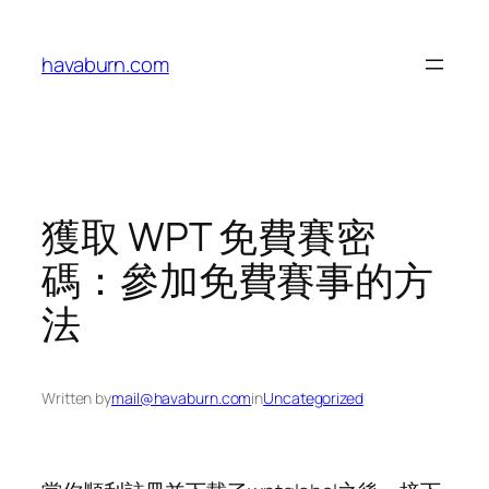
Skip
to
havaburn.com
content
獲取 WPT 免費賽密
碼：參加免費賽事的方
法
Written by
mail@havaburn.com
in
Uncategorized