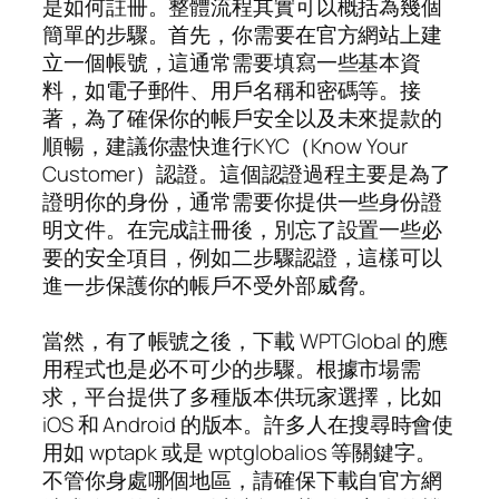
是如何註冊。整體流程其實可以概括為幾個
簡單的步驟。首先，你需要在官方網站上建
立一個帳號，這通常需要填寫一些基本資
料，如電子郵件、用戶名稱和密碼等。接
著，為了確保你的帳戶安全以及未來提款的
順暢，建議你盡快進行KYC（Know Your
Customer）認證。這個認證過程主要是為了
證明你的身份，通常需要你提供一些身份證
明文件。在完成註冊後，別忘了設置一些必
要的安全項目，例如二步驟認證，這樣可以
進一步保護你的帳戶不受外部威脅。
當然，有了帳號之後，下載 WPTGlobal 的應
用程式也是必不可少的步驟。根據市場需
求，平台提供了多種版本供玩家選擇，比如
iOS 和 Android 的版本。許多人在搜尋時會使
用如 wptapk 或是 wptglobalios 等關鍵字。
不管你身處哪個地區，請確保下載自官方網