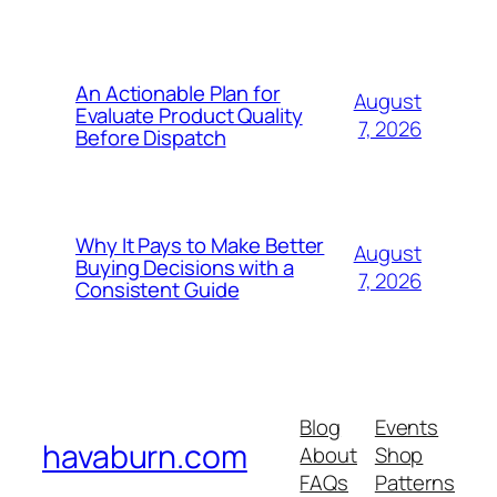
An Actionable Plan for
August
Evaluate Product Quality
7, 2026
Before Dispatch
Why It Pays to Make Better
August
Buying Decisions with a
7, 2026
Consistent Guide
Blog
Events
havaburn.com
About
Shop
FAQs
Patterns