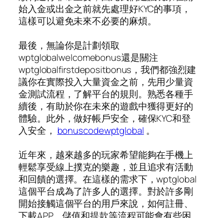
始入金或出金之前就先處理好KYC的事項，
這樣可以避免未來不必要的麻煩。
最後，無論你是計劃領取
wptglobalwelcomebonus還是關注
wptglobalfirstdepositbonus，我們都強烈建
議你在實際投入大量資金之前，先用少量資
金測試流程，了解平台的規則。熟悉各種手
續後，有助於你在未來的遊戲中獲得更好的
體驗。此外，做好帳戶安全，確保KYC和登
入安全，
bonuscodewptglobal
。
近年來，越來越多的玩家希望能夠在手機上
輕鬆享受線上撲克的樂趣，並且追求有活動
和回饋的選擇。在這樣的需求下，wptglobal
這個平台成為了許多人的選擇。對於許多剛
開始接觸這個平台的用戶來說，如何註冊、
下載APP、儲值和提款等流程可能會有些困