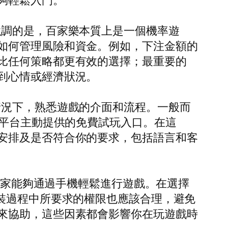
夠輕鬆入門。
強調的是，百家樂本質上是一個機率遊
如何管理風險和資金。例如，下注金額的
比任何策略都更有效的選擇；最重要的
到心情或經濟狀況。
情況下，熟悉遊戲的介面和流程。一般而
是平台主動提供的免費試玩入口。在這
安排及是否符合你的要求，包括語言和客
讓玩家能夠通過手機輕鬆進行遊戲。在選擇
裝過程中所要求的權限也應該合理，避免
來協助，這些因素都會影響你在玩遊戲時