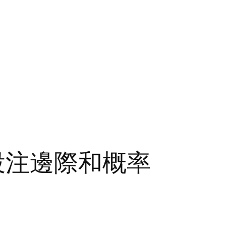
投注邊際和概率