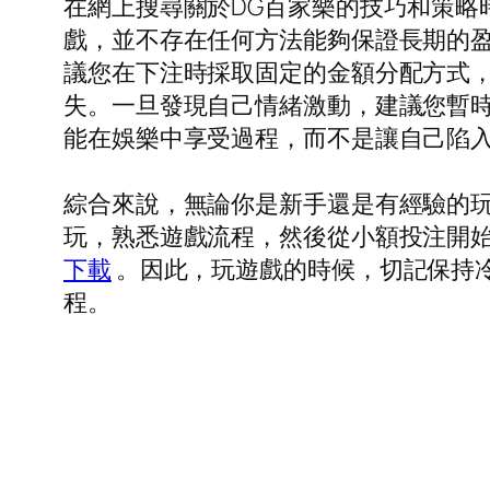
在網上搜尋關於DG百家樂的技巧和策略
戲，並不存在任何方法能夠保證長期的
議您在下注時採取固定的金額分配方式
失。一旦發現自己情緒激動，建議您暫時
能在娛樂中享受過程，而不是讓自己陷
綜合來說，無論你是新手還是有經驗的玩
玩，熟悉遊戲流程，然後從小額投注開
下載
。因此，玩遊戲的時候，切記保持
程。