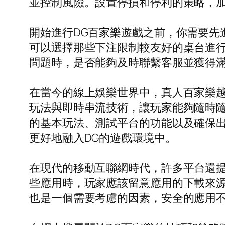
並控制風險。設置停損和停利的策略，
開始進行DG百家樂遊戲之前，你需要先
可以選擇那些下注限制較友好的桌台進
問題時，是否能夠及時聯繫客服並獲得
在當今的線上娛樂世界中，真人百家樂越
玩法與即時串流技術，讓玩家能夠隨時隨
的基本玩法、測試平台的功能以及確保
更好地融入DG的遊戲環境中。
在現代的移動互聯網時代，許多平台還提
些應用時，玩家應該留意應用的下載來
也是一個需要考慮的因素，安全的應用