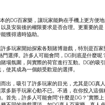
版本的DG百家樂，讓玩家能夠在手機上更方便地
，以及安裝後的權限要求是否合理。更重要的是
時能獲得適時協助。
許多玩家開始探索各類賭博遊戲，特別是百家
熱門選擇。許多人可能會問，DG到底是什麼呢
賭場氛圍，與實際的荷官進行互動。DG的吸
戲，使其成為一個頗受歡迎的選擇。
而出，吸引了許多玩家的目光，尤其是DG真
眾多新手玩家心動不已。不過，在你投入這個
。首先，許多人可能會問“什麼是DG？”實際上
種不同的遊戲選項，如DG真人百家樂、真人桌