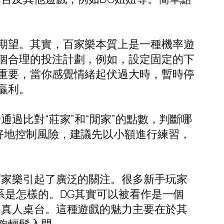
期望。其實，百家樂本質上是一種機率遊
個合理的投注計劃，例如，設定固定的下
重要，當你感覺情緒起伏過大時，暫時停
贏利。
過比對“莊家”和“閒家”的點數，判斷哪
好地控制風險，建議先以小額進行練習，
百家樂引起了廣泛的關注。很多新手玩家
系是怎樣的。DG其實可以被看作是一個
的真人桌台。這種遊戲的魅力主要在於其