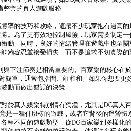
指整套的真人遊戲服務。
高勝率的技巧和攻略，這讓不少玩家抱有過高的
獲勝。為了更有效地控制風險，玩家需要制定一
的衝動。同時，良好的情緒管理在遊戲中也至關
是能夠容忍並接受損失，而不是追求不切實際的
則與下注節奏是相當重要的。百家樂的核心在於通
相對簡單，通常包括閒、莊和和。如果你想要更
緒波動而做出錯誤的決策。
對於真人娛樂特別情有獨鍾，尤其是DG真人
究竟是一種什麼樣的遊戲，或者它背後的運營體
各種不同的遊戲類型，從DG百家樂到多樣化