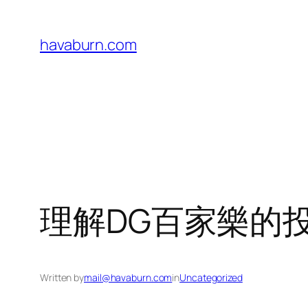
Skip
to
havaburn.com
content
理解DG百家樂的
Written by
mail@havaburn.com
in
Uncategorized