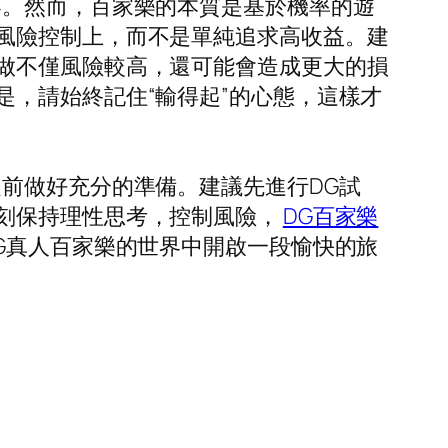
容。然而，百家樂的本質是基於機率的遊
風險控制上，而不是單純追求高收益。建
做不僅風險較高，還可能會造成更大的損
，請始終記住“輸得起”的心態，這樣才
前做好充分的準備。建議先進行DG試
刻保持理性思考，控制風險，
DG百家樂
G真人百家樂的世界中開啟一段愉快的旅