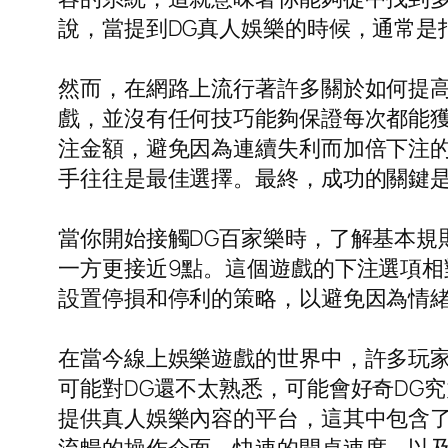
說，當提到DG真人娛樂的時候，通常是
然而，在網路上流行著許多關於如何提
戲，並沒有任何技巧能夠保證每次都能
注金額，避免因為連續失利而加倍下注
手往往是最佳選擇。最終，成功的關鍵
當你開始接觸DG百家樂時，了解基本規
一方更接近9點。這個遊戲的下注選項
設置停損和停利的策略，以避免因為情
在當今線上娛樂遊戲的世界中，許多玩家
可能對DG還不太熟悉，可能會好奇DG
提供真人娛樂內容的平台，這其中包含了