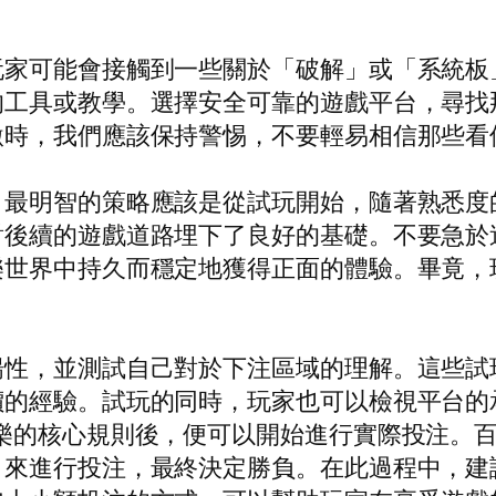
玩家可能會接觸到一些關於「破解」或「系統板
的工具或教學。選擇安全可靠的遊戲平台，尋找
激時，我們應該保持警惕，不要輕易相信那些看
，最明智的策略應該是從試玩開始，隨著熟悉度
對後續的遊戲道路埋下了良好的基礎。不要急於
樂世界中持久而穩定地獲得正面的體驗。畢竟，
。
暢性，並測試自己對於下注區域的理解。這些試
價的經驗。試玩的同時，玩家也可以檢視平台的
樂的核心規則後，便可以開始進行實際投注。
」來進行投注，最終決定勝負。在此過程中，建