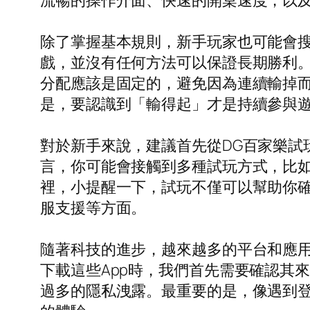
流暢的操作介面、快速的開桌速度，以
除了掌握基本規則，新手玩家也可能會搜
戲，並沒有任何方法可以保證長期勝利
分配應該是固定的，避免因為連續輸掉
是，要認識到「輸得起」才是持續參與
對於新手來說，建議首先從DG百家樂試
言，你可能會接觸到多種試玩方式，比如
裡，小提醒一下，試玩不僅可以幫助你
服支援等方面。
隨著科技的進步，越來越多的平台和應用都
下載這些App時，我們首先需要確認其
過多的隱私洩露。最重要的是，像遇到