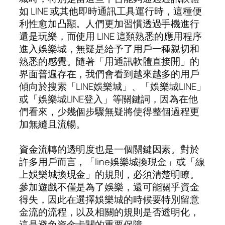
如 LINE 或其他即時通訊工具運行時，這種便
利性愈加凸顯。人們更加習慣透過手機進行
還是玩樂，而使用 LINE 這類熟悉的應用程序
進入娛樂城，無疑是給予了用戶一種親切和
熟悉的感覺。隨著「用通訊軟體直接開」的
界面普遍存在，我們會看到越來越多的用戶
傾向於搜索「LINE娛樂城」、「娛樂城LINE」
或「娛樂城LINE登入」等關鍵詞，因為在他
們看來，少幾個步驟無疑將使得整個過程更
加無縫且流暢。
資金流轉的透明度也是一個關鍵因素。對於
許多用戶而言，「line娛樂城換現金」或「線
上娛樂城換現金」的規則，必須清楚明瞭。
參加遊戲不僅是為了娛樂，還可能關乎資金
得失，因此在選擇娛樂城的時候要特別留意
金流的流程，以及相關的規則是否透明化，
這是避免資金卡關的重要保障。