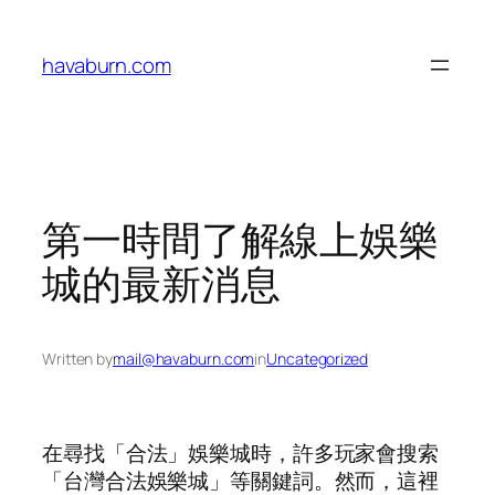
Skip
to
havaburn.com
content
第一時間了解線上娛樂
城的最新消息
Written by
mail@havaburn.com
in
Uncategorized
在尋找「合法」娛樂城時，許多玩家會搜索
「台灣合法娛樂城」等關鍵詞。然而，這裡