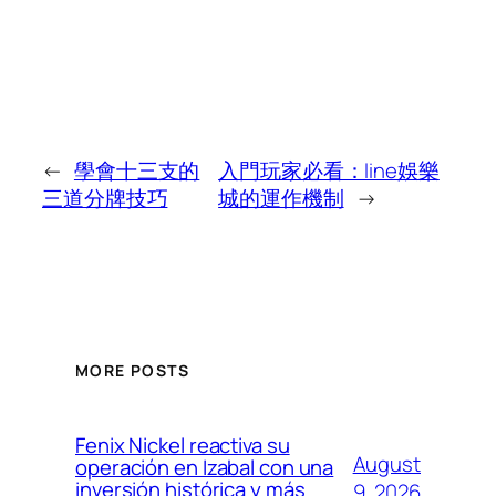
←
學會十三支的
入門玩家必看：line娛樂
三道分牌技巧
城的運作機制
→
MORE POSTS
Fenix Nickel reactiva su
August
operación en Izabal con una
inversión histórica y más
9, 2026