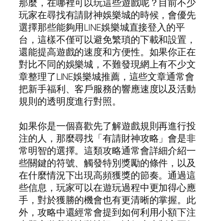
那麼，在哪裡可以玩這些遊戲呢？目前不少
玩家在尋找有請財神娛樂城的時候，會優先
選擇那些能夠用LINE娛樂城直接登入的平
台，這樣不僅可以避免繁瑣的下載和設置，
還能提高遊戲的速度和方便性。如果你正在
對比不同的娛樂城，不難發現網上有不少文
章整理了LINE娛樂城推薦，這些文章通常會
把新手福利、客戶服務的響應速度以及活動
規則的透明度進行對照。
如果你是一個喜歡先了解遊戲規則再進行投
注的人，那麼尋找「有請財神攻略」會是非
常明智的選擇。這類攻略通常會詳細介紹一
些關鍵的符號、觸發特別獎勵的條件，以及
在什麼情況下出現高頻獲獎的節奏。通過這
些信息，玩家可以在遊玩過程中更加得心應
手，對於獲勝的機會也有更清晰的掌握。此
外，攻略中還經常會提到如何利用小額下注