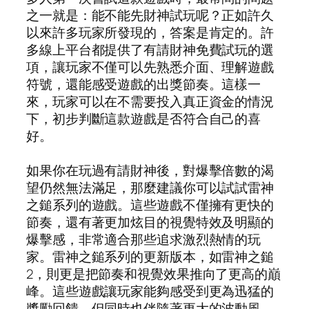
之一就是：能不能先財神試玩呢？正如許久
以來許多玩家所發現的，答案是肯定的。許
多線上平台都提供了有請財神免費試玩的選
項，讓玩家不僅可以先熟悉介面、理解遊戲
符號，還能感受遊戲的出獎節奏。這樣一
來，玩家可以在不需要投入真正資金的情況
下，初步判斷這款遊戲是否符合自己的喜
好。
如果你在玩過有請財神後，對爆擊倍數的渴
望仍然無法滿足，那麼建議你可以試試雷神
之鎚系列的遊戲。這些遊戲不僅擁有更快的
節奏，還有著更加炫目的視覺特效及明顯的
爆擊感，非常適合那些追求激烈熱情的玩
家。雷神之鎚系列的更新版本，如雷神之鎚
2，則更是把節奏和視覺效果推向了更高的巔
峰。這些遊戲讓玩家能夠感受到更為迅猛的
獎勵回饋，但同時也伴隨著更大的波動風