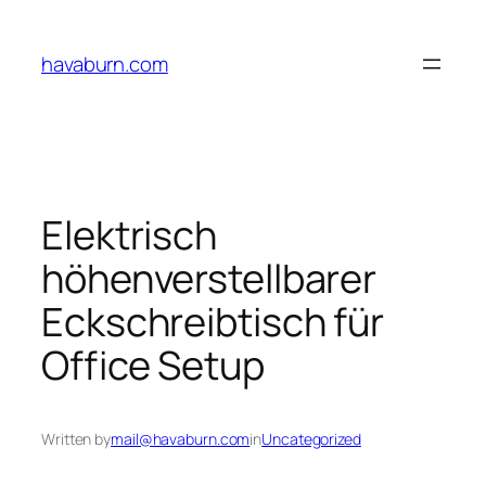
Skip
to
havaburn.com
content
Elektrisch
höhenverstellbarer
Eckschreibtisch für
Office Setup
Written by
mail@havaburn.com
in
Uncategorized