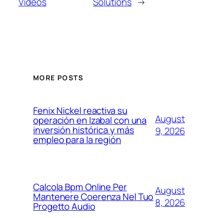
Videos
Solutions
→
MORE POSTS
Fenix Nickel reactiva su
August
operación en Izabal con una
inversión histórica y más
9, 2026
empleo para la región
Calcola Bpm Online Per
August
Mantenere Coerenza Nel Tuo
8, 2026
Progetto Audio