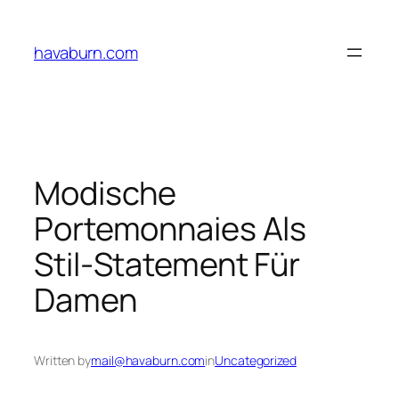
Skip
to
havaburn.com
content
Modische
Portemonnaies Als
Stil-Statement Für
Damen
Written by
mail@havaburn.com
in
Uncategorized