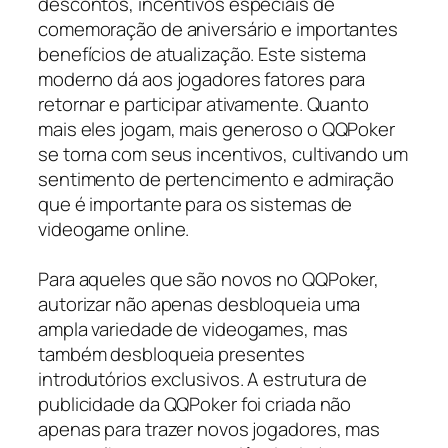
descontos, incentivos especiais de
comemoração de aniversário e importantes
benefícios de atualização. Este sistema
moderno dá aos jogadores fatores para
retornar e participar ativamente. Quanto
mais eles jogam, mais generoso o QQPoker
se torna com seus incentivos, cultivando um
sentimento de pertencimento e admiração
que é importante para os sistemas de
videogame online.
Para aqueles que são novos no QQPoker,
autorizar não apenas desbloqueia uma
ampla variedade de videogames, mas
também desbloqueia presentes
introdutórios exclusivos. A estrutura de
publicidade da QQPoker foi criada não
apenas para trazer novos jogadores, mas