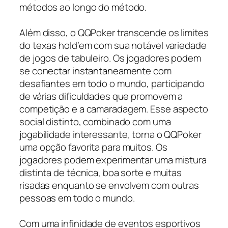
métodos ao longo do método.
Além disso, o QQPoker transcende os limites
do texas hold’em com sua notável variedade
de jogos de tabuleiro. Os jogadores podem
se conectar instantaneamente com
desafiantes em todo o mundo, participando
de várias dificuldades que promovem a
competição e a camaradagem. Esse aspecto
social distinto, combinado com uma
jogabilidade interessante, torna o QQPoker
uma opção favorita para muitos. Os
jogadores podem experimentar uma mistura
distinta de técnica, boa sorte e muitas
risadas enquanto se envolvem com outras
pessoas em todo o mundo.
Com uma infinidade de eventos esportivos