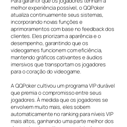
Para garantir que os jogadores tenham a
melhor experiência possível, o QQPoker
atualiza continuamente seus sistemas,
incorporando novas funções e
aprimoramentos com base no feedback dos
clientes. Eles priorizam a aparência e o
desempenho, garantindo que os
videogames funcionem com eficiência,
mantendo gráficos cativantes e áudios
imersivos que transportam os jogadores
para o coração do videogame.
A QQPoker cultivou um programa VIP durável
que premia o compromisso entre seus
jogadores. À medida que os jogadores se
envolvem muito mais, eles sobem
automaticamente no ranking para níveis VIP
mais altos, ganhando uma parte melhor dos