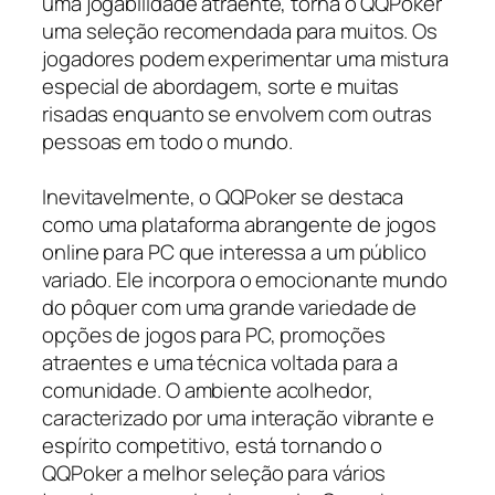
uma jogabilidade atraente, torna o QQPoker
uma seleção recomendada para muitos. Os
jogadores podem experimentar uma mistura
especial de abordagem, sorte e muitas
risadas enquanto se envolvem com outras
pessoas em todo o mundo.
Inevitavelmente, o QQPoker se destaca
como uma plataforma abrangente de jogos
online para PC que interessa a um público
variado. Ele incorpora o emocionante mundo
do pôquer com uma grande variedade de
opções de jogos para PC, promoções
atraentes e uma técnica voltada para a
comunidade. O ambiente acolhedor,
caracterizado por uma interação vibrante e
espírito competitivo, está tornando o
QQPoker a melhor seleção para vários