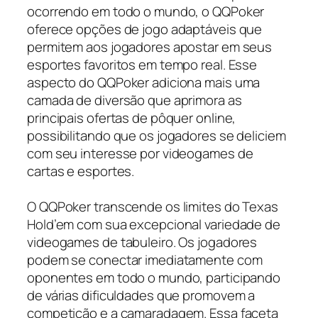
ocorrendo em todo o mundo, o QQPoker
oferece opções de jogo adaptáveis que
permitem aos jogadores apostar em seus
esportes favoritos em tempo real. Esse
aspecto do QQPoker adiciona mais uma
camada de diversão que aprimora as
principais ofertas de pôquer online,
possibilitando que os jogadores se deliciem
com seu interesse por videogames de
cartas e esportes.
O QQPoker transcende os limites do Texas
Hold’em com sua excepcional variedade de
videogames de tabuleiro. Os jogadores
podem se conectar imediatamente com
oponentes em todo o mundo, participando
de várias dificuldades que promovem a
competição e a camaradagem. Essa faceta