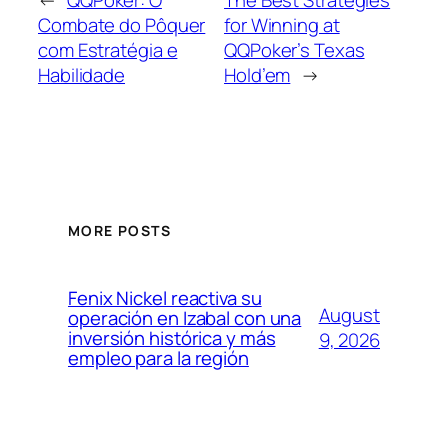
Combate do Pôquer
for Winning at
com Estratégia e
QQPoker’s Texas
Habilidade
Hold’em
→
MORE POSTS
Fenix Nickel reactiva su
August
operación en Izabal con una
inversión histórica y más
9, 2026
empleo para la región