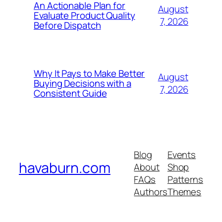
An Actionable Plan for
August
Evaluate Product Quality
7, 2026
Before Dispatch
Why It Pays to Make Better
August
Buying Decisions with a
7, 2026
Consistent Guide
Blog
Events
havaburn.com
About
Shop
FAQs
Patterns
Authors
Themes