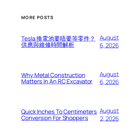
MORE POSTS
August
Tesla 換電池要唔要等零件？
供應與維修時間解析
6, 2026
August
Why Metal Construction
Matters In An RC Excavator
6, 2026
August
Quick Inches To Centimeters
Conversion For Shoppers
2, 2026