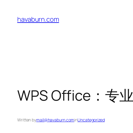
Skip
to
havaburn.com
content
WPS Office
Written by
mail@havaburn.com
in
Uncategorized