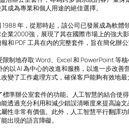
使其成為專業和個人用途的絕佳選擇。
988 年，從那時起，該公司已發展成為軟體領域
2000強，展現了其在國際市場上的強大影響力和
、簡報和 PDF 工具在內的完整套件，旨在簡化辦
受限制地存取 Word、Excel 和 PowerPo
供額外的以 AI 為中心的改進和服務，以進一步
上改變了工作處理方式，確保客戶能夠有效地最
成，超越了標準辦公室套件的功能。人工智慧的結合
功能透過充分利用和減少錯誤清晰度來提高論文
此屬性非常有價值。此外，人工智慧平行翻譯功
可能出現的語言障礙。