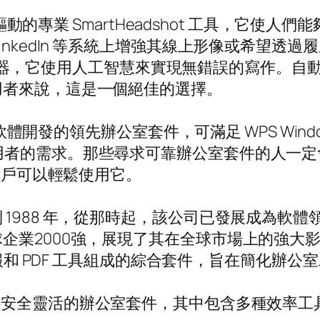
慧驅動的專業 SmartHeadshot 工具，它
inkedIn 等系統上增強其線上形像或希望透
慧拼字檢查器，它使用人工智慧來實現無錯誤的寫作
用者來說，這是一個絕佳的選擇。
體開發的領先辦公室套件，可滿足 WPS Windows、
台的使用者的需求。那些尋求可靠辦公室套件的人一定會欣賞
腦用戶可以輕鬆使用它。
988 年，從那時起，該公司已發展成為軟體領域
2000強，展現了其在全球市場上的強大影響力和
簡報和 PDF 工具組成的綜合套件，旨在簡化辦公
安全靈活的辦公室套件，其中包含多種效率工具