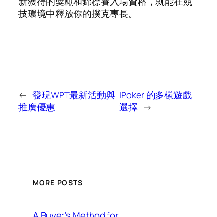
新獲得的獎勵和錦標賽入場資格，就能在競
技環境中釋放你的撲克專長。
←
發現WPT最新活動與
iPoker 的多樣遊戲
推廣優惠
選擇
→
MORE POSTS
A Buyer’s Method for