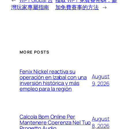
灣玩家專屬指南
加免費賽事的方法
→
MORE POSTS
Fenix Nickel reactiva su
August
operación en Izabal con una
inversión histórica y más
9, 2026
empleo para la región
Calcola Bpm Online Per
August
Mantenere Coerenza Nel Tuo
8, 2026
Progetto Audio