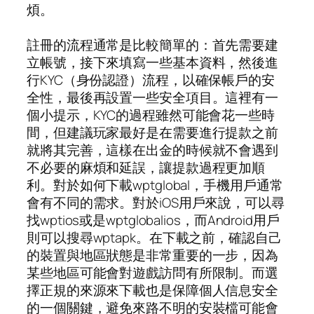
煩。
註冊的流程通常是比較簡單的：首先需要建
立帳號，接下來填寫一些基本資料，然後進
行KYC（身份認證）流程，以確保帳戶的安
全性，最後再設置一些安全項目。這裡有一
個小提示，KYC的過程雖然可能會花一些時
間，但建議玩家最好是在需要進行提款之前
就將其完善，這樣在出金的時候就不會遇到
不必要的麻煩和延誤，讓提款過程更加順
利。對於如何下載wptglobal，手機用戶通常
會有不同的需求。對於iOS用戶來說，可以尋
找wptios或是wptglobalios，而Android用戶
則可以搜尋wptapk。在下載之前，確認自己
的裝置與地區狀態是非常重要的一步，因為
某些地區可能會對遊戲訪問有所限制。而選
擇正規的來源來下載也是保障個人信息安全
的一個關鍵，避免來路不明的安裝檔可能會