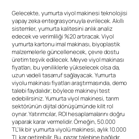
Gelecekte, yumurta viyol makinesi teknolojisi
yapay zeka entegrasyonuyla evrilecek. Akıllı
sistemler, yumurta kalitesini anlık analiz
edecek ve verimliliği %20 artıracak. Viyol
yumurta kartonu imal makinası, biyoplastik
malzemelerle güncellenecek, çevre dostu
üretim teşvik edilecek. Meyve viyol makinası
fiyatları, bu yeniliklerle yükselecek olsa da,
uzun vadeli tasarruf sağlayacak. Yumurta
viyolu makinası fiyatları araştırmasında, demo
talebi faydalıdır; böylece makineyi test
edebilirsiniz. Yumurta viyol makinesi, tarım
sektörünün dijital dönüşümünde kilit rol
oynar. Yatırımcılar, ROI hesaplamalarını doğru
yaparak karar vermelidir. Örneğin, 50.000
TL’lik bir yumurta viyolü makinesi, aylık 10.000
TL kar getirebilir. Bu, pazar talebine bağlıdır.