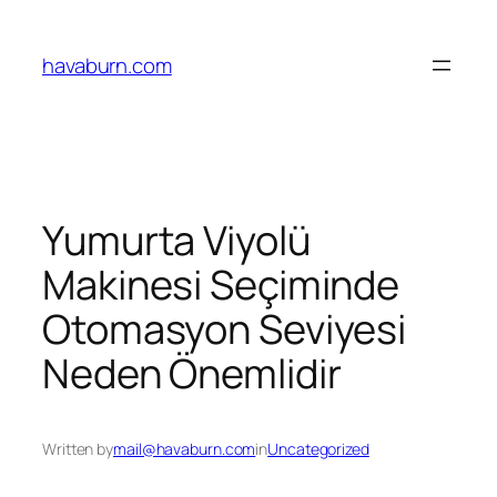
Skip
to
havaburn.com
content
Yumurta Viyolü
Makinesi Seçiminde
Otomasyon Seviyesi
Neden Önemlidir
Written by
mail@havaburn.com
in
Uncategorized