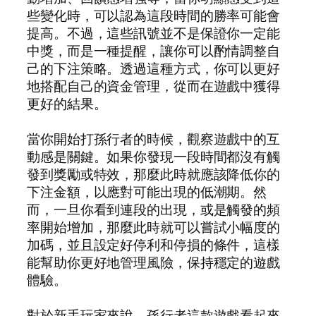
些變化時，可以認為這段時間的勝率可能會
提高。不過，這些訊號並不是保證你一定能
中獎，而是一種提醒，讓你可以酌情調整自
己的下注策略。透過這種方式，你可以更好
地搭配自己的資金管理，從而在遊戲中獲得
更好的結果。
當你開始打孫行者的時候，觀察遊戲中的互
動感是關鍵。如果你發現一段時間都沒有觸
發到獎勵或特效，那麼此時就應該降低你的
下注金額，以應對可能出現的低潮期。然
而，一旦你看到連段的出現，或是觸發的頻
率開始增加，那麼此時就可以嘗試小幅度的
加碼，並且設定好停利和停損的條件，這樣
能幫助你更好地管理風險，保持穩定的遊戲
體驗。
對於新手玩家來說，孫行者這款遊戲看起來