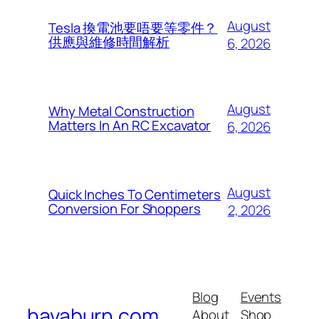
August
Tesla 換電池要唔要等零件？
供應與維修時間解析
6, 2026
August
Why Metal Construction
Matters In An RC Excavator
6, 2026
August
Quick Inches To Centimeters
Conversion For Shoppers
2, 2026
Blog
Events
havaburn.com
About
Shop