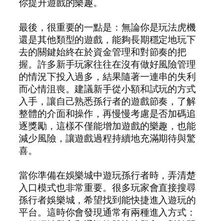
你提升遊戲的樂趣。
最後，很重要的一點是：無論你是玩法虎機
還是其他類型的遊戲，能夠長期穩定地玩下
去的關鍵始終在於資金管理和對節奏的把
握。許多新手玩家往往在沒有做好風險管理
的情況下投入過多，結果隨著一連串的失利
而心情沮喪。建議新手從小額和試玩的方式
入手，讓自己熟悉孫行者的遊戲節奏，了解
整體的介面和操作，再慢慢考慮是否加碼追
逐獎勵，這樣不僅能增加遊戲的樂趣，也能
減少風險，讓遊戲過程持續地充滿期待與驚
喜。
當你準備在娛樂城中遊玩孫行者時，弄清楚
入口模式也非常重要。很多玩家會直接搜尋
孫行者娛樂城，希望找到能快捷進入遊玩的
平台。這時你會發現通常有兩種進入方式：