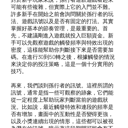
可能有些複雜，但實際上它的入門並不難。
許多新手在開始之前會詢問關於孫行者的玩
法、遊戲訊號以及是否有固定的打法。其實
掌握好基本的節奏管理，是最重要的。首
先，不建議剛進入遊戲就投入巨額資金。新
手可以先觀察遊戲的觸發頻率與特效出現的
密度，這樣能幫助你判斷接下來是否需要加
碼。在進行30到50轉之後，根據觸發的情況
來決定你的投注策略，這是一個十分實用的
技巧。
再來，我們談到孫行者的訊號。這裡所謂的
訊號，通常是指一些可觀察的跡象，它們能
從一定程度上幫助玩家判斷當前的遊戲狀
況。比如說，最近觸發特效和連段的頻率是
否有增加，畫面中的互動性是否變得更強，
以及小獎連續出現的情形，這些都可以被視