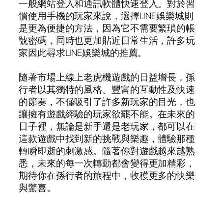
一般網站登入和通訊軟體快速登入。對於習
慣使用手機的玩家來說，選擇LINE娛樂城則
是更為便捷的方法，因為它不需要繁瑣的帳
號密碼，同時也更加貼近日常生活，許多玩
家因此尋求LINE娛樂城的推薦。
隨著市場上線上老虎機遊戲的日益增長，孫
行者以其獨特的風格、豐富的互動性及快速
的節奏，不僅吸引了許多新玩家的目光，也
讓擁有遊戲經驗的玩家欲罷不能。在未來的
日子裡，無論是新手還是老玩家，都可以在
這款遊戲中找到新的挑戰與樂趣，體驗那種
轉瞬即逝的刺激感。隨著你對遊戲越來越熟
悉，未來的每一次轉動都會變得更加精彩，
期待你在孫行者的旅程中，收穫更多的快樂
與驚喜。