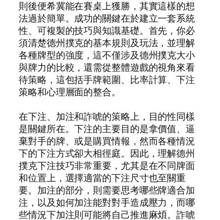
則後便希冀能在賽桌上獲勝，其實這樣的想
法過於簡單。成功的關鍵在於建立一套系統
性、可複製的技巧與知識基礎。首先，你必
須清楚德州撲克的基本規則及玩法，並理解
各種牌型的強度，這不僅涉及德州撲克大小
與牌力的比較，還需從整體遊戲的視角來看
待策略，這包括手牌範圍、比率計算、下注
策略和心理層面的整合。
在下注、加注和詐唬的策略上，目的性同樣
是關鍵所在。下注的主要目的是拿價值、逼
棄對手的牌、或是購買情報，然而各種情況
下的下注方式卻大相徑庭。因此，理解德州
撲克下注技巧非常重要，尤其是在不同牌面
和位置上，選擇適當的下注尺寸也至關重
要。加注的部分，則需要思考哪些牌適合加
注，以及如何加注能對對手造成壓力，而哪
些情況下加注則可能將自己推進麻煩。詐唬