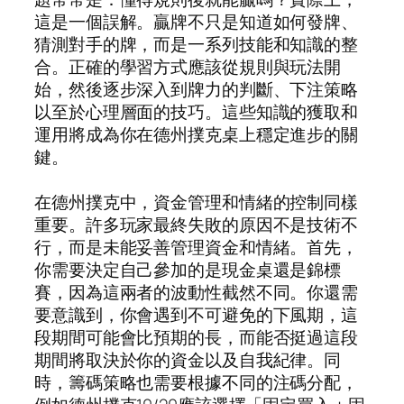
這是一個誤解。贏牌不只是知道如何發牌、
猜測對手的牌，而是一系列技能和知識的整
合。正確的學習方式應該從規則與玩法開
始，然後逐步深入到牌力的判斷、下注策略
以至於心理層面的技巧。這些知識的獲取和
運用將成為你在德州撲克桌上穩定進步的關
鍵。
在德州撲克中，資金管理和情緒的控制同樣
重要。許多玩家最終失敗的原因不是技術不
行，而是未能妥善管理資金和情緒。首先，
你需要決定自己參加的是現金桌還是錦標
賽，因為這兩者的波動性截然不同。你還需
要意識到，你會遇到不可避免的下風期，這
段期間可能會比預期的長，而能否挺過這段
期間將取決於你的資金以及自我紀律。同
時，籌碼策略也需要根據不同的注碼分配，