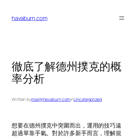
Skip
to
havaburn.com
content
徹底了解德州撲克的概
率分析
Written by
mail@havaburn.com
in
Uncategorized
想要在德州撲克中突圍而出，運用的技巧遠
超過單靠手氣。對於許多新手而言，理解規