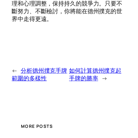
理和心理調整，保持持久的競爭力。只要不
斷努力、不斷檢討，你將能在德州撲克的世
界中走得更遠。
←
分析德州撲克手牌
如何計算德州撲克起
範圍的多樣性
手牌的勝率
→
MORE POSTS