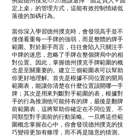
例如德州撲克10/20應該選擇「固定買入＋固
定上桌」的管理方式，這能有效控制情緒低
落後的加碼行為。
當你深入學習德州撲克時，會發現高手並不
僅僅看重每一手牌的強弱，而是整體的牌手
範圍。對於新手而言，往往會陷入只關注手
中牌的迷思，忽略了手牌在整個牌局中的相
對位置。因此，掌握德州撲克手牌範圍的概
念是至關重要的。建立三個範圍表可以幫助
你更好地理解。首先是根據不同位置的開局
範圍表，能讓你清楚在什麼位置該開哪一手
牌；其次是用來判斷對手範圍的表，根據對
手的行為推測他可能持有的牌，最後是翻牌
前範圍表，這將幫助你確定在不同位置、不
同類型對手面前的行動策略。一旦將這些範
圍概念掌握在心中，你會發現德州撲克的技
巧變得更加有條理，而不再是隨意的猜測。