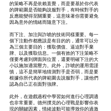
的策略不再是依賴直覺，而是要基於你代表
的牌範圍是否能夠說服對手，有時候對手的
反應能變得至關重要，這意味著你需要避免
因為意外的情緒而隨意下注。
而下注、加注與詐唬的技術同樣重要。每一
個下注動作都應該是有目的的，通常可以分
為三個主要目的：獲取價值、逼迫對手棄
牌、以及獲取信息。一個有效的下注策略不
僅要考慮到牌面與位置，還要明確下注的大
小以施加適當壓力。此外，詐唬的運用需謹
慎，這不是簡單地猜測對手是否弱，而是要
根據你所代表的牌範圍去說服對手，讓他們
認為自己正在面對強牌。
此外，在遊戲過程中學習如何進行心理調適
也非常重要。德州撲克的心理戰是影響你表
現的關鍵因素，情緒波動可能導致你的過激