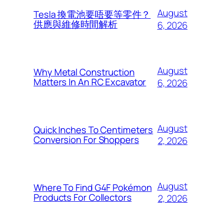
August
Tesla 換電池要唔要等零件？
供應與維修時間解析
6, 2026
August
Why Metal Construction
Matters In An RC Excavator
6, 2026
August
Quick Inches To Centimeters
Conversion For Shoppers
2, 2026
August
Where To Find G4F Pokémon
Products For Collectors
2, 2026