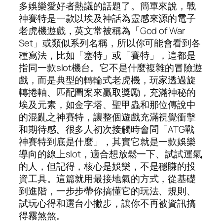
多娛樂愛好者熱議的話題了。簡單來說，戰
神賽特是一款以埃及神話為靈感來源的電子
老虎機遊戲，英文常被稱為「God of War
Set」或類似系列名稱，所以你可能會看到各
種寫法，比如「塞特」或「賽特」，這都是
指同一款slot機台。它不是什麼複雜的冒險遊
戲，而是典型的轉輪式老虎機，玩家透過旋
轉捲軸、匹配圖案來贏取獎勵，充滿神秘的
埃及元素，如金字塔、聖甲蟲和那位傳說中
的混亂之神賽特，讓整個遊戲充滿視覺衝擊
和期待感。很多人初次接觸時會問「ATG戰
神賽特到底是什麼」，其實它就是一款娛樂
導向的線上slot，適合想放鬆一下、試試運氣
的人，但記得，核心是娛樂，不是穩賺的投
資工具。這篇就用最接地氣的方式，從基礎
到進階，一步步帶你搞懂它的玩法、規則、
試玩心得和選台小撇步，讓你不再被資訊搞
得霧煞煞。