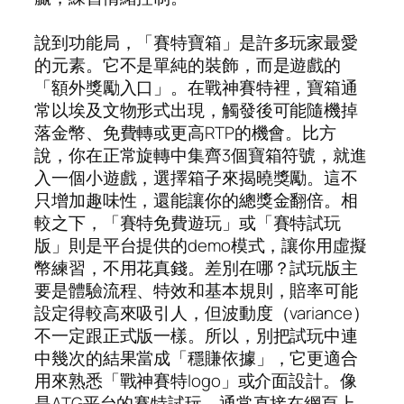
說到功能局，「賽特寶箱」是許多玩家最愛
的元素。它不是單純的裝飾，而是遊戲的
「額外獎勵入口」。在戰神賽特裡，寶箱通
常以埃及文物形式出現，觸發後可能隨機掉
落金幣、免費轉或更高RTP的機會。比方
說，你在正常旋轉中集齊3個寶箱符號，就進
入一個小遊戲，選擇箱子來揭曉獎勵。這不
只增加趣味性，還能讓你的總獎金翻倍。相
較之下，「賽特免費遊玩」或「賽特試玩
版」則是平台提供的demo模式，讓你用虛擬
幣練習，不用花真錢。差別在哪？試玩版主
要是體驗流程、特效和基本規則，賠率可能
設定得較高來吸引人，但波動度（variance）
不一定跟正式版一樣。所以，別把試玩中連
中幾次的結果當成「穩賺依據」，它更適合
用來熟悉「戰神賽特logo」或介面設計。像
是ATG平台的賽特試玩，通常直接在網頁上