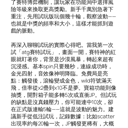
了賽特博弈機制，讓玩家在功能局中選擇風
險等級來換取更高獎勵。新手千萬別急著下
重注，先用試玩版玩個幾十輪，觀察波動——
也就是中獎的頻率和大小，這樣才能抓到遊
戲的脈動。
再深入聊聊試玩的實際心得吧。當我第一次
試「atg賽特試玩」，畫面一開，賽特神的紅
眼就盯著你，背景是沙漠風暴，轉起來超有
沉浸感。基本spin只要幾秒，連線成功時，
金光四射，音效像神明降臨。免費局是亮
點：觸發後，滾輪變成金色，wild符號滿天
飛，倍率從x2疊到x10不是夢。寶箱功能則像
抽獎，開對箱子能多轉5次或直衝JP。但試玩
的缺點是沒真錢壓力，你可能連中10次，卻
在正式版連輸5輪——這就是波動的魅力。建
議新手從低注試玩，記錄數據：比如scatter
出現率約每20輪一次，JP觸發更稀有，大概