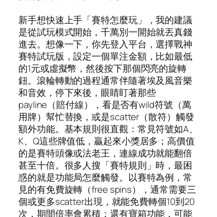
新手想快速上手「賽特怎麼玩」，我的建議
是從試玩模式開始，千萬別一開始就丟真錢
進去。想像一下，你先登入平台，選擇戰神
賽特試玩版，設定一個單注金額，比如最低
的1元或虛擬幣，然後按下那個閃亮的旋轉
鈕。滾輪轉動的過程通常伴隨著埃及風音樂
和音效，停下來後，眼睛盯著那些
payline（賠付線），看是否有wild符號（萬
用牌）幫忙替換，或是scatter（散符）觸發
額外功能。基本規則很直觀：常見符號如A、
K、Q這些牌值低，贏起來小獎居多；高價值
的是賽特頭像或法老王，連線成功就能翻倍
甚至十倍。很多人搜「賽特規則」時，最困
惑的就是功能局怎麼觸發。以賽特為例，常
見的有免費旋轉（free spins），通常需要三
個或更多scatter出現，就能免費轉個10到20
次，期間倍率會累積；還有寶箱功能，可能