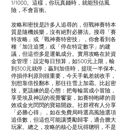
1/1000。這樣，你玩真錢時，就能預估風
險，不會盲衝。
攻略和密技是許多人追尋的，但戰神賽特本
質是隨機娛樂，沒有絕對必勝法。搜尋「賽
特攻略」或「戰神賽特密技」，你會看到各
種「加注追獎」或「停在特定數字」的建
議，但這些多是運氣成分。實用攻略在於資
金管理：設定每日預算，如500元上限，輸
到300元就停；贏到加倍時，提現一半保本。
停損停利原則很重要，今天手氣差就收手，
別想靠倍投翻本，那往往雪上加霜。比起密
技，更該練的是心態：把每輪當成小冒險，
享受埃及神話的視覺饗宴，如賽特咆哮的音
效或金光閃閃的寶箱開啟。社群裡有人分享
「必勝心得」，如在免費局時選高風險選項
追倍數，但這也可能讓獎勵歸零，適合膽大
玩家。總之，攻略的核心是玩得聰明，不是