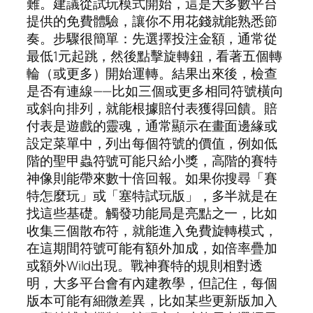
難。建議從試玩模式開始，這是大多數平台
提供的免費體驗，讓你不用花錢就能熟悉節
奏。步驟很簡單：先選擇投注金額，通常從
最低1元起跳，然後點擊旋轉鈕，看著五個轉
輪（或更多）開始運轉。結果出來後，檢查
是否有連線——比如三個或更多相同符號橫向
或斜向排列，就能根據賠付表獲得回饋。賠
付表是遊戲的靈魂，通常顯示在畫面邊緣或
設定菜單中，列出每個符號的價值，例如低
階的聖甲蟲符號可能只給小獎，高階的賽特
神像則能帶來數十倍回報。如果你搜尋「賽
特怎麼玩」或「塞特試玩版」，多半就是在
找這些基礎。觸發功能局是亮點之一，比如
收集三個散布符，就能進入免費旋轉模式，
在這期間符號可能有額外加成，如倍率疊加
或額外Wild出現。戰神賽特的規則相對透
明，大多平台會有內建教學，但記住，每個
版本可能有細微差異，比如某些更新版加入