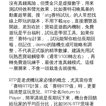
沒有真錢風險，但獎金只是虛擬數字，用來
測試特效和聲光效果，比如賽特召喚風暴的
動畫超華麗。搜「atg賽特試玩」的人常想找
線上即玩的版本，不用下載app，直接瀏覽器
開啟。差別在於：寶箱是遊戲內機制，免費
遊玩是平台福利，試玩是學習工具。如果你
想「賽特rtp計算」，試玩能幫你粗估長期回
報，但記住，demo的隨機生成可能略有調
整，不代表正式版的精準數據。建議先用試
玩熟悉寶箱觸發率（通常1/100轉左右），再
轉免費遊玩練手，最後才進真錢模式。這樣
一層層來，不會一頭栽進去就後悔。
RTP是老虎機玩家必懂的概念，尤其當你查
「賽特RTP計算」或「賽特RTP值」時，更要
搞清楚這玩意兒。RTP全名Return to
Player，簡單講就是長期玩下來，機台會回饋
給玩家的平均百分比，比如96% RTP意味著