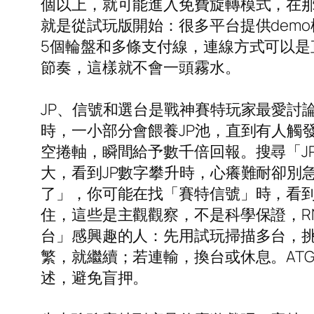
個以上，就可能進入免費旋轉模式，在
就是從試玩版開始：很多平台提供dem
5個輪盤和多條支付線，連線方式可以
節奏，這樣就不會一頭霧水。
JP、信號和選台是戰神賽特玩家最愛討論
時，一小部分會餵養JP池，直到有人觸
空捲軸，瞬間給予數千倍回報。搜尋「J
大，看到JP數字攀升時，心癢難耐卻別急
了」，你可能在找「賽特信號」時，看到
住，這些是主觀觀察，不是科學保證，R
台」感興趣的人：先用試玩掃描多台，挑
繁，就繼續；若連輸，換台或休息。ATG
述，避免盲押。