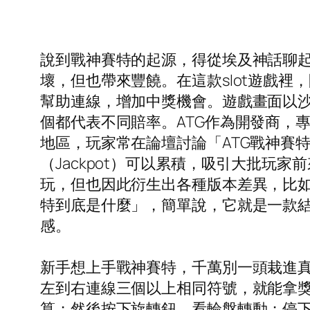
說到戰神賽特的起源，得從埃及神話聊
壞，但也帶來豐饒。在這款slot遊戲裡
幫助連線，增加中獎機會。遊戲畫面以沙
個都代表不同賠率。ATG作為開發商，
地區，玩家常在論壇討論「ATG戰神賽
（Jackpot）可以累積，吸引大批
玩，但也因此衍生出各種版本差異，比如
特到底是什麼」，簡單說，它就是一款結
感。
新手想上手戰神賽特，千萬別一頭栽進
左到右連線三個以上相同符號，就能拿獎
算；然後按下旋轉鈕，看輪盤轉動；停