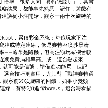
加倍率。很多人問「賽特怎麼玩」，其實
觀察結果，都能事先熟悉。記住，遊戲有
者建議從小注開始，觀察一兩十次旋轉的
ckpot，累積彩金系統：每位玩家下注
結寶箱或特定連線，像是賽特召喚沙暴清
機率——通常是隨機，但高注額玩家機會較
如「近期免費局頻率高」或「這台熱起來
s，就可能是信號，準備進功能局。但記
法。選台技巧更實用，尤其對「戰神賽特選
，觀察前20次旋轉的回饋，如果小獎頻
線，賽特2加進階bonus，選台時看描