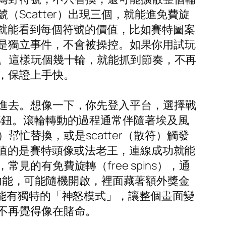
Scatter）出現三個，就能進免費旋
擊就能看到每個符號的價值，比如賽特圖案
都是獨立事件，不會被操控。如果你用試玩
逐。這樣玩個幾十輪，就能抓到節奏，不再
，保證上手快。
進去。想像一下，你先登入平台，選擇戰
轉鈕。滾輪轉動的過程通常伴隨著埃及風
）幫忙替換，或是scatter（散符）觸發
價值的是賽特頭像或法老王，連線成功就能
有免費旋轉（free spins），通
箱功能，可能隨機開啟，裡面藏著額外獎金
能有獨特的「神怒模式」，讓整個畫面變
不再覺得像在賭命。