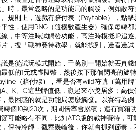
」時，最常忽略的是功能局的觸發，例如散符號（
規則上，遊戲有賠付表（Paytable），點
調公平性，使用RNG（隨機數產生器）確保每轉
線，中等注時試觸發功能，高注時模擬JP追
影片，搜「戰神賽特教學」就能找到，邊看邊試
建議是從試玩模式開始，千萬別一開始就丟真錢
最低的1元或虛擬幣，然後按下那個閃亮的旋
line（賠付線），看是否有wild符號（萬用牌
A、K、Q這些牌值低，贏起來小獎居多；高
最困惑的就是功能局怎麼觸發。以賽特為例，常見的
能免費轉個10到20次，期間倍率會累積；還有寶
節可能略有不同，比如ATG版的戰神賽特，可
候，保持冷靜，觀察幾輪後，你就會抓到節奏，