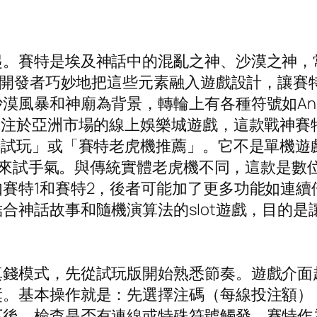
起。賽特是埃及神話中的混亂之神、沙漠之神，
，開發者巧妙地把這些元素融入遊戲設計，讓賽特
漠風暴和神廟為背景，轉輪上有各種符號如An
專注於亞洲市場的線上娛樂城遊戲，這款戰神賽
特試玩」或「賽特老虎機推薦」。它不是單機遊
玩家前來試手氣。與傳統實體老虎機不同，這款是
賽特1和賽特2，後者可能加了更多功能如連續
合神話故事和隨機演算法的slot遊戲，目的
真錢模式，先從試玩版開始熟悉節奏。遊戲介面
。基本操作就是：先選擇注碼（每線投注額），
下後，檢查是否有連線或特殊符號觸發。賽特作