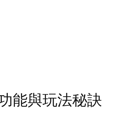
功能與玩法秘訣