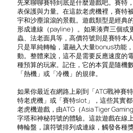
先來聊聊賽特到底是什麼遊戲吧。賽特
表保護與力量。在這款老虎機裡，賽特
宇和沙塵滾滾的景觀。遊戲類型是經典的
形成連線（payline）。如果湊齊三
蟲、法老面具等，高價符號則是賽特本
只是單純轉輪，還融入大量bonus功能，
動。整體來說，這不是需要反應速度的
種預算的玩家。記住，它的本質是隨機數
「熱機」或「冷機」的規律。
如果你最近在網路上刷到「ATG戰神賽
特老虎機」或「賽特slot」，這些其
老虎機遊戲，由ATG（Asia Tiger
字塔和神秘符號的體驗。這款遊戲在線
轉輪盤，讓符號排列成連線，觸發各種獎