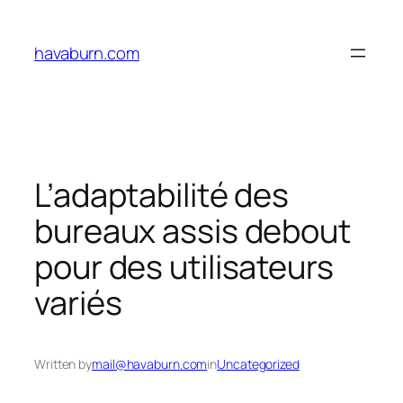
Skip
to
havaburn.com
content
L’adaptabilité des
bureaux assis debout
pour des utilisateurs
variés
Written by
mail@havaburn.com
in
Uncategorized